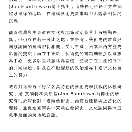
(Jan Elantkowski)
博士指出，這些長期位於西方主流
體系邊緣的地區，在建構藝術史敘事時都面臨著相似的
挑戰。
儘管臺灣與中東歐在文化與地緣政治背景上有明顯差
異，但仍存在若干可比之處：在臺灣，藝術史的書寫與
國族認同的建構密切相關，受到中國、日本與西方歷史
影響的交織；而在中東歐，藝術史的書寫則較少以國族
為中心，更多以區域脈絡為基礎，體現了在共產體制下
的共同經驗，以及在不斷變動的政治邊界中追求文化自
主的努力。
透過對這些既平行又各具特色的藝術史學挑戰的比較研
究，揚·艾蘭特科夫斯基
(Jan Elantkowski)
博士的研
究有助於深化對「邊陲藝術史」如何被建構與正當化的
理解，並促進臺灣與中東歐在藝術史、文化認同與制度
敘事層面的跨地域對話。