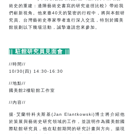
術史的重建：邊陲藝術史書寫的研究途徑比較》帶給我
們嶄新視角。他來臺
40
天的緊密的行程中，將與本館研
究員、台灣藝術史專家學者進行深入交流，特別於國美
館規劃以下幾場活動，誠摯邀請您來參加。
||
駐館研究員見面會
||
//
時間
//
10/30(
四
) 14:30-16:30
//
地點
//
國美館2樓駐館工作室
//
內容
//
揚·艾蘭特科夫斯基
(Jan Elantkowski)
博士將介紹他
於策展與藝術史研究領域的工作，並說明作為國美館國
際駐館研究員，他在駐館期間的研究計畫與方向。揚現