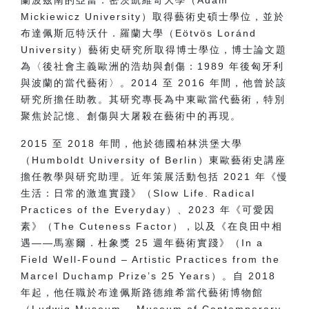
蘭波茲南的亞當．密茨凱維奇大學（
Adam
Mickiewicz University
）取得藝術史碩士學位，並於
布達佩斯厄特沃什．羅蘭大學（
Eötvös Lor
á
nd
University
）藝術史研究所取得博士學位，博士論文題
為〈後社會主義歐洲的浩劫與創傷：
1989
年後匈牙利
與波蘭的當代藝術〉。
2014
至
2016
年間，他曾於該
研究所擔任助教。其研究專長為中東歐當代藝術，特別
聚焦於記憶、創傷與大屠殺在藝術中的再現。
2015
至
2018
年間，他於德國柏林洪堡大學
（
Humboldt University of Berlin
）東歐藝術史講座
擔任教學與研究助理。近年策展活動包括
2021
年《慢
生活：日常的激進實踐》（
Slow Life. Radical
Practices of the Everyday
）、
2023
年《可愛因
素》（
The Cuteness Factor
），以及《在良田中相
遇——馬塞爾．杜象獎
25
週年藝術實踐》（
In a
Field Well-Found
–
Artistic Practices from the
Marcel Duchamp Prize
’
s 25 Years
）。自
2018
年起，他任職於布達佩斯路德維希當代藝術博物館