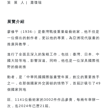
策 展 人 | 蕭瓊瑞
展覽介紹
廖修平（1936-）是臺灣戰後重量級藝術家，他不但是
一位傑出的創作者，更以他的專業，
為亞洲現代版畫的
推廣與教學，
進行了全面且深入的紮根工作，包括：臺灣、日本、中
國大陸等地，
影響深遠。
同時，他也是一位深具國際視
野的藝術推
動者，
是「中華民國國際版畫雙年展」創立的重要推手
之一
，在那個國家外交困
頓的情勢下，
首屆
計吸引了49
個國家與地
區、1141位藝術家的3002件作品參賽，每兩年舉辦一
次，迄2024年已歷21屆。