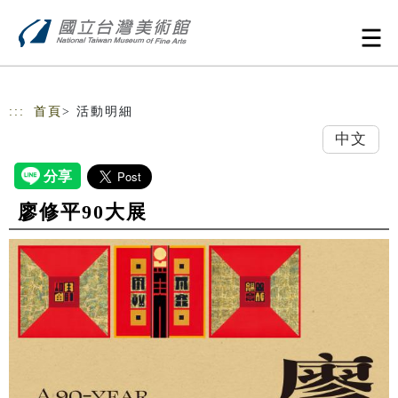
跳到主要內容
網站導覽
:::
首頁
> 活動明細
中文
廖修平90大展