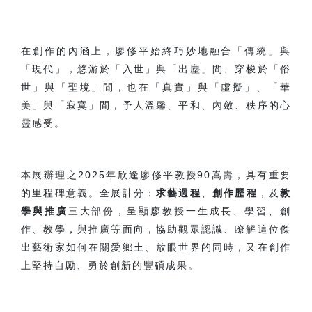
在創作的內涵上，廖修平始終巧妙地融合「傳統」與
「現代」，悠游於「入世」與「出塵」間、
穿梭於「俗
世」與「聖
境」間，也在「真實」與「虛擬」、「華
美」與「寂寞」間，予人溫馨、
平和、內斂、秩序的心
靈感受。
本展辦理之
2025
年欣逢廖修平教授
90
嵩壽，具有重要
的里程碑意義。
全展計分：
求藝過程
、
創作歷程
，及
教
學與推廣
三大部份，呈顯廖教授一生成長、學習、創
作、教學，與推廣等面向，
協助觀眾認識、瞭解這位傑
出藝術家如何在關愛鄉土、放眼世界的同時，又在創作
上堅持自勵、勇於創新的豐碩成果。