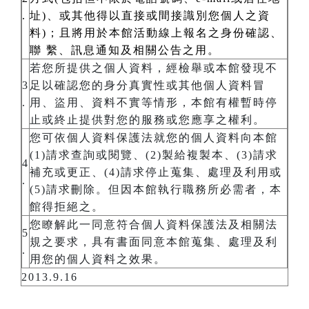
.
址)、或其他得以直接或間接識別您個人之資
料)；且將用於本館活動線上報名之身份確認、
聯 繫、訊息通知及相關公告之用。
若您所提供之個人資料，經檢舉或本館發現不
3
足以確認您的身分真實性或其他個人資料冒
.
用、盜用、資料不實等情形，本館有權暫時停
止或終止提供對您的服務或您應享之權利。
您可依個人資料保護法就您的個人資料向本館
(1)請求查詢或閱覽、(2)製給複製本、(3)請求
4
補充或更正、(4)請求停止蒐集、處理及利用或
.
(5)請求刪除。但因本館執行職務所必需者，本
館得拒絕之。
您瞭解此一同意符合個人資料保護法及相關法
5
規之要求，具有書面同意本館蒐集、處理及利
.
用您的個人資料之效果。
2013.9.16