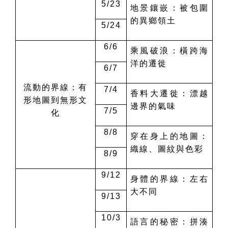
5/23
地景鑲嵌：被包圍
的異鄉領土
5/24
6/6
乘風破浪：橫跨海
洋的遷徙
6/7
流動的界線：有
7/4
香料大遷徙：漂越
形地圖到無形文
邊界的氣味
7/5
化
8/8
穿在身上的地圖：
織線、圖紋與色彩
8/9
9/12
身體的界線：左右
大不同
9/13
10/3
語言的秘密：拼湊