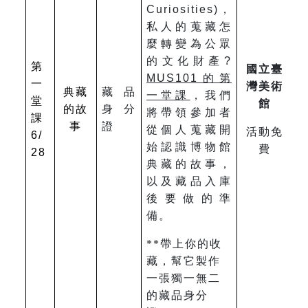
Curiosities)，
私人的蒐藏怎
麼轉變為公眾
的文化財產?
第
國立臺
MUS101
的第
一
灣美術
典藏
藏品
一堂課
，我們
堂
館
的故
身分
將帶領參加者
課
事
證
從個人蒐藏開
活動免
6/
始認識博物館
費
28
典藏的故事，
以及藏品入庫
後要做的準
備。
**
帶上你的收
藏，幫它製作
一張獨一無二
的藏品身分