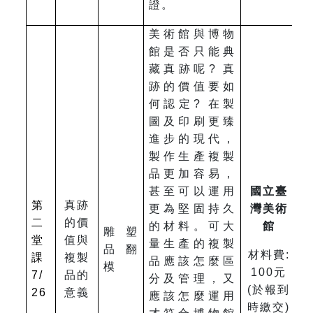
證。
美術館與博物
館是否只能典
藏真跡呢? 真
跡的價值要如
何認定? 在製
圖及印刷更臻
進步的現代，
製作生產複製
品更加容易，
甚至可以運用
國立臺
第
真跡
更為堅固持久
灣美術
二
的價
的材料。可大
館
雕塑
堂
值與
量生產的複製
品翻
材料費:
課
複製
品應該怎麼區
模
100元
7/
品的
分及管理，又
(於報到
26
意義
應該怎麼運用
時繳交)