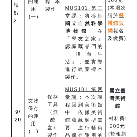
500元
的運
標本
課
(本場次
MUS101
第三
用
製作
8/
請於
科
堂課
：將移師
(一)
2
博館官
國立自然科學
網
報名
博物館
，在
及繳費)
「學友之家」
認識藏品們的
「後台生
活」，並實際
進行蠟葉標本
製作。
MUS101
第四
國立臺
保存
堂課
：本次課
灣美術
文物
工具
程回到美術館
館
保存
9/
（無
中，依據美術
的運
材料費:
20
酸
館蒐藏類型需
用
200元
盒）
要，進行藝術
(二)
(於報到
製作
品保存運用的