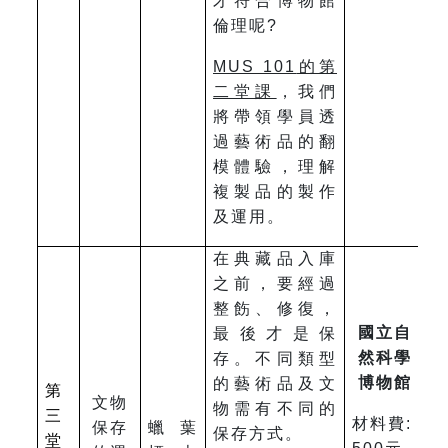
才符合博物館
倫理呢?
MUS 101
的第
二堂課
，我們
將帶領學員透
過藝術品的翻
模體驗，理解
複製品的製作
及運用。
在典藏品入庫
之前，要經過
整飭、修復，
國立自
最後才是保
然科學
存。不同類型
博物館
的藝術品及文
第
文物
物需有不同的
三
材料費:
保存
蠟葉
保存方式。
堂