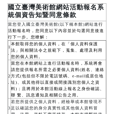
國立臺灣美術館網站活動報名系
統個資告知暨同意條款
當您登入國立臺灣美術館(以下稱本館)網站進
行
活動報名時，您同意以下內容並於勾選同意後進
行下一步。您瞭解：
本館取得您的個人資料，在「個人資料保護
1
法」與相關法令之規範下，蒐集、處理及利用
.
您的個人資料。
當您在本館網站上進行活動報名時，系統將會
請您提供報名所需之必要個人資料(姓名、連絡
2
方式(包括但不限於電話號碼、e-mail或居住地
.
址)、或其他得以直接或間接識別您個人之資
料)；且將用於本館活動線上報名之身份確認、
聯 繫、訊息通知及相關公告之用。
若您所提供之個人資料，經檢舉或本館發現不
3
足以確認您的身分真實性或其他個人資料冒