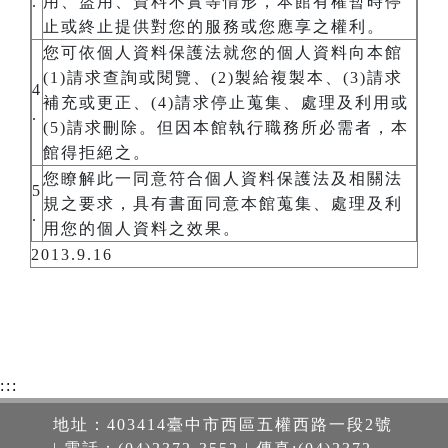
.
用、盜用、資料不實等情形，本館有權暫時停
止或終止提供對您的服務或您應享之權利。
您可依個人資料保護法就您的個人資料向本館
(1)請求查詢或閱覽、(2)製給複製本、(3)請求
4
補充或更正、(4)請求停止蒐集、處理及利用或
.
(5)請求刪除。但因本館執行職務所必需者，本
館得拒絕之。
您瞭解此一同意符合個人資料保護法及相關法
5
規之要求，具有書面同意本館蒐集、處理及利
.
用您的個人資料之效果。
2013.9.16
:::
地址：403414臺中市西區五權西路一段2號