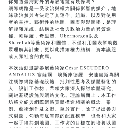
你知道臺灣對外的海底電纜有幾條嗎？
網際網路是一受政治與權力關係影響的媒介，地
緣政治參與者決定了其運作、組織、以及對使用
者的掌控。藝術性的地圖、圖表與製圖學，是理
解複雜系統、結構及社會與政治力量的異質途
徑。帕歐羅．奇里奧、Ubermorgen以及
ShareLab等藝術家和團體，不僅利用圖表幫助觀
眾理解其計畫，更以此描繪權力結構、資本議題
或人類社會的貪腐。
本次活動邀請參展藝術家César ESCUDERO
ANDALUZ 塞薩爾．埃斯庫德羅．安達盧斯為關
注網際網路基礎設施、批判性思考及媒體藝術的
人士設計工作坊，帶領大家深入探討軟體研究、
關鍵基礎設施與網絡文化。理論層面上，本工作
坊將介紹與網際網路實體構造相關的概念、案
例、藝術創作及文獻。至於實作，除了提出參與
式製圖，勾勒海底電纜的配置模型，也會和大家
一起手繪共創地圖。工作坊的目標在於培養以圖