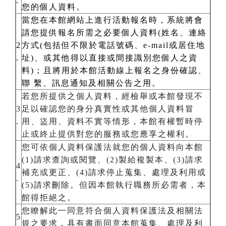
.
您的個人資料。
當您在本館網站上進行活動報名時，系統將會
請您提供報名所需之必要個人資料(姓名、連絡
2
方式(包括但不限於電話號碼、e-mail或居住地
.
址)、或其他得以直接或間接識別您個人之資
料)；且將用於本館活動線上報名之身份確認、
聯 繫、訊息通知及相關公告之用。
若您所提供之個人資料，經檢舉或本館發現不
3
足以確認您的身分真實性或其他個人資料冒
.
用、盜用、資料不實等情形，本館有權暫時停
止或終止提供對您的服務或您應享之權利。
您可依個人資料保護法就您的個人資料向本館
(1)請求查詢或閱覽、(2)製給複製本、(3)請求
4
補充或更正、(4)請求停止蒐集、處理及利用或
.
(5)請求刪除。但因本館執行職務所必需者，本
館得拒絕之。
您瞭解此一同意符合個人資料保護法及相關法
5
規之要求，具有書面同意本館蒐集、處理及利