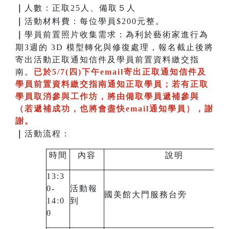
｜
人數：正取25人、備取５人
｜
活動材料費：每位學員$200元整。
｜
學員前置照片收集需求：為利於藝術家進行為
期3週的 3D 模型轉化與修復處理，報名截止後將
寄出活動正取通知信件及學員前置資料繳交指
南。
已於5/7(四)下午email寄出正取通知信件及
學員前置資料繳交指南通知正取學員；若有正取
學員取消參與工作坊，將由備取學員遞補參與
（若遞補成功，也將會盡快email通知學員），謝
謝。
｜
活動流程：
時間
內容
說明
13:3
0-
活動報
國美館大門服務台旁
14:0
到
0