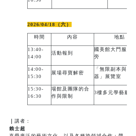
2026/04/18（六）
時間
內容
地點
13:40-
國美館大門服務
活動報到
14:00
旁
14:00-
「無限副本與瞄
展場尋寶解密
15:30
器」展覽室
15:30-
場館及團隊的合
3樓多元學藝廳
16:30
作與限制
｜
講者：
賴士超
喜愛廣泛的藝術文化，以及各種跨領域合作；聲