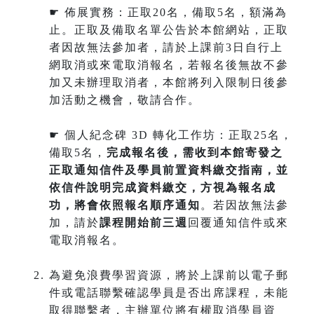
☛ 佈展實務：正取20名，備取5名，額滿為
止。正取及備取名單公告於本館網站，正取
者因故無法參加者，請於上課前3日自行上
網取消或來電取消報名，若報名後無故不參
加又未辦理取消者，本館將列入限制日後參
加活動之機會，敬請合作。
☛ 個人紀念碑 3D 轉化工作坊：正取25名，
備取5名，
完成報名後，需收到本館寄發之
正取通知信件及學員前置資料繳交指南，並
依信件說明完成資料繳交，方視為報名成
功，將會依照報名順序通知
。若因故無法參
加，請於
課程開始前三週
回覆通知信件或來
電取消報名。
為避免浪費學習資源，將於上課前以電子郵
件或電話聯繫確認學員是否出席課程，未能
取得聯繫者，主辦單位將有權取消學員資