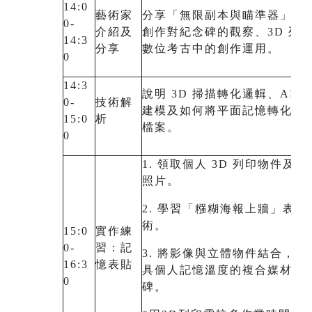
14:0
藝術家
分享「無限副本與瞄準器」展
0-
介紹及
創作對紀念碑的觀察、3D 列
14:3
分享
數位考古中的創作運用。
0
14:3
說明 3D 掃描轉化邏輯、AI 
0-
技術解
建模及如何將平面記憶轉化為
15:0
析
檔案。
0
1. 領取個人 3D 列印物件及對
照片。
2. 學習「糨糊海報上牆」表貼
術。
15:0
實作練
0-
習：記
3. 將影像與立體物件結合，創
16:3
憶表貼
具個人記憶溫度的複合媒材紀
0
碑。