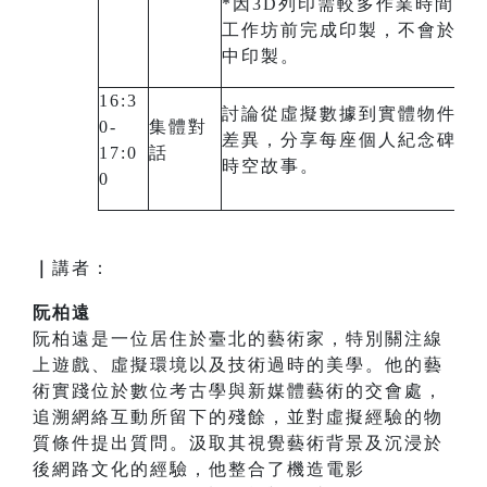
*因3D列印需較多作業時間，
工作坊前完成印製，不會於工
中印製。
16:3
討論從虛擬數據到實體物件的
0-
集體對
差異，分享每座個人紀念碑背
17:0
話
時空故事。
0
｜
講者：
阮柏遠
阮柏遠是一位居住於臺北的藝術家，特別關注線
上遊戲、虛擬環境以及技術過時的美學。他的藝
術實踐位於數位考古學與新媒體藝術的交會處，
追溯網絡互動所留下的殘餘，並對虛擬經驗的物
質條件提出質問。汲取其視覺藝術背景及沉浸於
後網路文化的經驗，他整合了機造電影