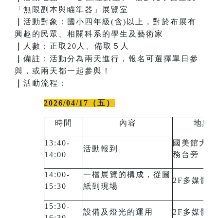
「無限副本與瞄準器」展覽室
｜
活動對象：國小四年級(含)以上，對於布展有
興趣的民眾、相關科系的學生及藝術家
｜
人數：正取20人、備取５人
｜
備註：活動分為兩天進行，報名可選擇單日參
與，或兩天都一起參與！
｜
活動流程：
2026/04/17（五）
時間
內容
地點
13:40-
國美館大門
活動報到
14:00
務台旁
14:00-
一檔展覽的構成，從圖
2F多媒體
15:30
紙到現場
15:30-
設備及燈光的運用
2F多媒體
16:30