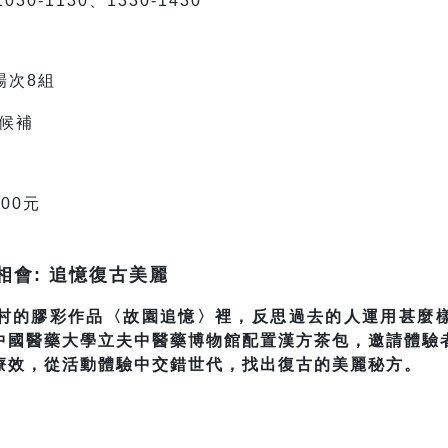
030-1130、1330-1430
場次8組
候補
00元
會: 追憶復古美麗
村的膠彩作品〈故園追憶〉裡，反思過去的人運用甚麼
請中國醫藥大學立夫中醫藥博物館配置漢方茶包，邀請體驗
療效，從活動體驗中交錯世代，找出復古的美麗秘方。