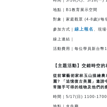
時間｜5/16(六)、5/18(一) 1
地點｜B1教育展示空間
對象｜家庭觀眾 (4-8歲)/每
線上報名
參加方式｜
、現場
線上連結｜
活動費用｜每位學員新台幣1
【主題活動】交錯時空的相
從前輩藝術家林玉山描繪農
麗? 「追憶復古美麗」邀
常隨手可得的植物及他們的
時間｜5/17(日) 1100-1700
地點｜水牛廳