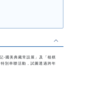
記-國美典藏常設展」
及
「植棋
及特別串聯活動
，試圖透過跨年