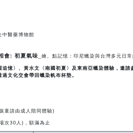
夫中醫藥博物館
相會: 初夏氣味
_
繪。點記憶：印尼蠟染與台灣多元日常
園追憶〉、黃水文〈南國初夏〉及東南亞蠟染體驗，邀請
透過文化交會帶回蠟染帆布杯墊。
孩童請由成人陪同體驗)
場次30人)，額滿為止