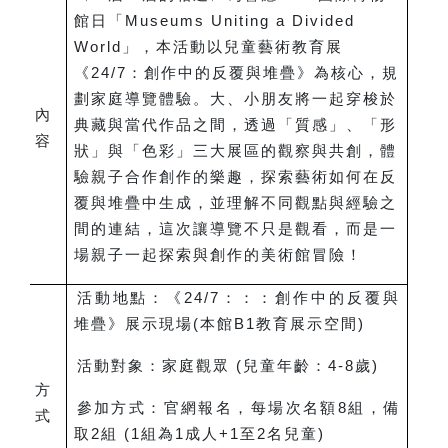
館日「Museums Uniting a Divided
World」，本活動以兒童藝術教育展
《24/7：創作中的反覆與堆疊》為核心，規
劃家庭導覽體驗。大、小朋友將一起穿梭於
內
典藏與當代作品之間，透過「質感」、「形
容
狀」與「色彩」三大展區的觀察與共創，體
驗親子合作創作的樂趣，探索藝術如何在反
覆與堆疊中生成，並理解不同觀點與經驗之
間的連結，這次讓導覽不只是觀看，而是一
場親子一起探索與創作的美術館冒險！
活動地點：《24/7：：：創作中的反覆與
堆疊》展示現場(本館B1教育展示空間)
活動對象：家庭觀眾 (兒童年齡：4-8歲)
方
參加方式：官網報名，每場次名額8組，備
式
取2組 (1組為1成人+1至2名兒童)