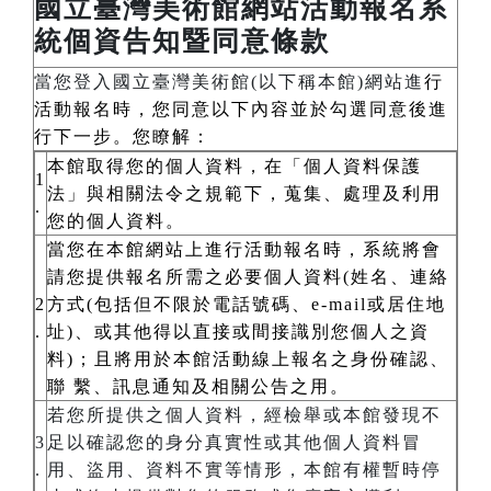
國立臺灣美術館網站活動報名系
統個資告知暨同意條款
當您登入國立臺灣美術館(以下稱本館)網站進
行
活動報名時，您同意以下內容並於勾選同意後進
行下一步。您瞭解：
本館取得您的個人資料，在「個人資料保護
1
法」與相關法令之規範下，蒐集、處理及利用
.
您的個人資料。
當您在本館網站上進行活動報名時，系統將會
請您提供報名所需之必要個人資料(姓名、連絡
2
方式(包括但不限於電話號碼、e-mail或居住地
.
址)、或其他得以直接或間接識別您個人之資
料)；且將用於本館活動線上報名之身份確認、
聯 繫、訊息通知及相關公告之用。
若您所提供之個人資料，經檢舉或本館發現不
3
足以確認您的身分真實性或其他個人資料冒
.
用、盜用、資料不實等情形，本館有權暫時停