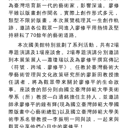
為臺灣培育新一代的藝術家，影響深遠。廖修
平雖以版畫創作聞名，實際上創作形式多元，
類型不限於版畫，本次展覽梳理其一生創作軌
跡，邀請各位觀眾一同進入廖修平用熱情及堅
持耕耘了70餘年的藝術道路。
本次國美館特別規劃了系列活動，共有2場
專題演講及1場座談會。2場專題演講分別邀請
到本展策展人—蕭瓊瑞以及為廖修平撰寫傳記
《符號．跨域．廖修平》、任教於臺灣藝術大
學藝術管理與文化政策研究所的廖新田教授擔
任講者，將為觀眾帶來關於廖修平的生命故
事。座談會的部分則由國立臺灣師範大學美術
學系（所）教授—白適銘擔任主持人，並邀請
師承廖修平的鐘有輝(現為國立臺灣師範大學國
際版畫中心藝術總監)以及國立臺灣師範大學美
術學系名譽教授—李振明一同與談，一起來與
觀眾分享他們心目中的廖修平！