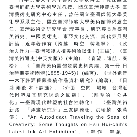
臺灣師範大學美術學系教授、國立臺灣師範大學 臺
灣藝術史研究中心主任，曾任國立臺灣師範大學美
術學系系主任、國立臺灣師範大學美術館籌備處主
任、臺灣藝術史研究學會 理事長，研究專長為臺灣
美術史、中國美術史、東亞文化交流、當代策展與
評論，近年著作有《跨越．時空．韓湘寧》、《政
治與暴力—臺灣戰後人權美術論談集》(主編)、《臺
灣美術通史(中英文版)》(主編)、《春望．遠航．秦
松》、《「臺灣美術團體發展史料彙編」第一冊 日
治時期美術團體(1895-1945)》(編著)、《世外遺音
—木下靜涯舊藏畫稿作品資料研究》(編著)、《日
盛‧雨後‧木下靜涯》、〈介面．空間．場域—台灣近
代雕塑及其研究課題之回顧〉、〈雕塑的「公共
化」—臺灣現代雕塑的社會性轉化〉、〈臺灣美術
新路—「洋畫研究所」三友陳德旺、洪瑞麟、張萬
傳〉、“An Autodidact Traveling the Seas of
Creativity: Some Thoughts on Hsu Hui-chih’s
Latest Ink Art Exhibition”、〈墨作．墨象．