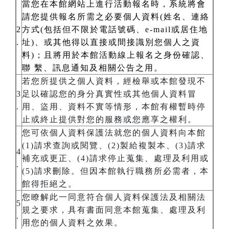
當您在本館網站上進行活動報名時，系統將會
請您提供報名所需之必要個人資料(姓名、連絡
2
方式(包括但不限於電話號碼、e-mail或居住地
.
址)、或其他得以直接或間接識別您個人之資
料)；且將用於本館活動線上報名之身份確認、
聯 繫、訊息通知及相關公告之用。
若您所提供之個人資料，經檢舉或本館發現不
3
足以確認您的身分真實性或其他個人資料冒
.
用、盜用、資料不實等情形，本館有權暫時停
止或終止提供對您的服務或您應享之權利。
您可依個人資料保護法就您的個人資料向本館
(1)請求查詢或閱覽、(2)製給複製本、(3)請求
4
補充或更正、(4)請求停止蒐集、處理及利用或
.
(5)請求刪除。但因本館執行職務所必需者，本
館得拒絕之。
您瞭解此一同意符合個人資料保護法及相關法
5
規之要求，具有書面同意本館蒐集、處理及利
.
用您的個人資料之效果。