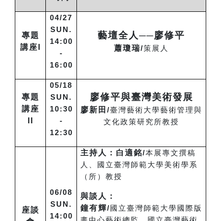
04/27
SUN.
藝壇全人──廖修平
專題
14:00
講座I
蕭瓊瑞
/
策展人
-
16:00
05/18
廖修平與臺灣美術發展
專題
SUN.
講座
10:30
廖新田
/
臺灣藝術大學藝術管理與
II
-
文化政策研究所教授
12:30
主持人：白適銘
/
本展專文撰稿
人、國立臺灣師範大學美術學系
（所）教授
06/08
與談人：
SUN.
鐘有輝
/
國立臺灣師範大學國際版
座談
14:00
畫中心藝術總監、國立臺灣藝術