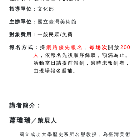
指導單位
：文化部
主辦單位
：國立臺灣美術館
對象費用
：一般民眾/免費
報名方式
：採
網路優先報名
，
每
場次
開放
200
人
，依報名先後順序錄取，額滿為止。
活動當日請提前報到，逾時未報到者，
由現場報名遞補。
講者簡介：
蕭瓊瑞
／策展人
國立成功大學歷史系所名譽教授，為臺灣美術