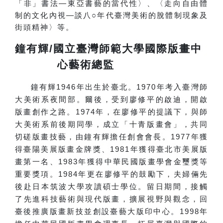
「非」書法—東亞書藝的當代性〉、〈走向自由體
制的文化內視—談八○年代臺灣美術的脫體制現象及
街頭精神〉等。
鐘有輝/國立臺灣師範大學國際版畫中
心藝術總監
鐘有輝1946年出生於臺北。1970年考入臺灣師
大美術系夜間部。爾後，受到廖修平的啟迪，開啟
版畫創作之路。1974年，在廖修平的提議下，與師
大美術系前後期同學，成立「十青版畫會」，共同
切磋版畫技藝，由鐘有輝擔任創會會長。1977年獲
得臺陽美展版畫金牌獎、1981年獲得臺北市美展版
畫第一名、1983年獲得中華民國版畫學會金璽獎等
重要獎項。1984年更在廖修平的鼓勵下，夫婦倆先
後赴日本筑波大學攻讀碩士學位。留日期間，接觸
了先進科技藝術與現代版畫，擴展視野與觀念，回
臺後推廣版畫新技並創設臺藝大版印中心。1998年