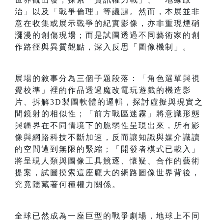
治」以及「戰爭倫理」等議題。然而，本展並非
意在收集或展示戰爭的紀實影像，亦非重現煙硝
瀰漫的創傷現場；而是試圖透過不同藝術家的創
作路徑與異質觀點，深入反思「圖像機制」。
展場的敘事分為三個子題段落：「角色選單與視
覺校準」裡的作品透過魔改電玩遊戲的機造影
片、拆解3D製圖軟體的邏輯，探討虛擬與現實之
間鏡射的相似性；「前方戰區迷霧」將意識形態
與疆界在不同情境下的脆弱性呈現出來，所有影
像與網路科技不斷加速，反而讓知識與媒介識讀
的空間遭到無限的緊縮；「開發者模式已載入」
將呈現人類與圖像工具競逐、懷疑、合作的藝術
提案，試圖摸索這座龐大的網路圖像世界背後，
究竟隱藏著何種權力關係。
全球已然成為一座巨型的戰爭劇場，地球上不同