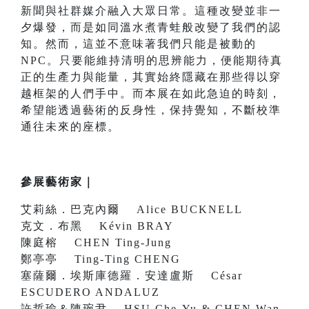
新聞與社群媒介融入大眾日常。這種改變並非一
夕爆發，而是如同溫水煮青蛙般改變了我們的認
知。然而，這並不意味著我們只能是被動的
NPC。只要能維持清明的思辨能力，便能期待真
正的生產力與能量，其實始終隱藏在那些得以穿
越框架的人們手中。而本展在如此急迫的時刻，
希望能透過藝術的反身性，保持覺知，不斷校準
通往未來的座標。
參展藝術家｜
艾莉絲．巴克內爾 Alice BUCKNELL
克文．布黑 Kévin BRAY
陳庭榕 CHEN Ting-Jung
鄭亭亭 Ting-Ting CHENG
塞薩爾．埃斯庫德羅．安達盧斯 César
ESCUDERO ANDALUZ
許哲瑜＆陳琬尹 HSU Che-Yu & CHEN Wan-