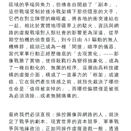
區域的爭端與角力，彷彿各自開啟了「副本」，
這些戰場受制於後冷戰架構下那些隱形的大手，
它們在對立陣營的幽暗處，將各地的衝突連結在
一起。相比於實體地理疆界上的駁火，資訊與網
路的虛擬戰場對人類社會的影響更為深遠。從早
期空拍機的偵查窺孔，到今日由 AI 驅動的無人
機蜂群，鏡頭已成為一種「間接」瞄準的儀器。
當代軍事行動正經歷徹底的「去現實化」——影
像戰勝了實物，使得殺戮行為變得抽象化，成為
了一種自動化的、無菌的程序。這層由高科技建
構的虛擬介面，構成了一道暴力的「框架」或濾
鏡，它在我們產生情感之前，就預先裁決了哪些
生命是「值得被哀悼的」，而哪些軀體僅是被視
為必須清除...或者無關痛癢的。
最終我們必須直視：操控圖像與網路的人，就決
定了戰爭的劇本。現實世界的資本競爭、軍事戰
爭與地緣政治，正如同操作虛擬遊戲一般，透過