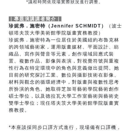
*
議程時間依現場實際狀況進行調整。
｜專題演講講者簡介｜
珍妮弗．施密特（Jennifer SCHMIDT）
（波士
頓塔夫茨大學美術館學院版畫實務教授）
珍妮弗．施密特為一位居住於美國紐約布魯克林
的跨領域藝術家，運用版畫媒材、平面設計、紡
織品、寫作與聲音等元素，創作場域回應式裝
置、複數作品、影像與表演，對視覺符號與重複
性行為在特定環境中的角色與意義做出提問。她
目前的研究探討工業、數位與攝影技術在影像、
材料與觀念的循環經濟中，對版畫與複數性思考
所扮演的角色。她取得芝加哥藝術學院藝術創作
碩士學位，以及德拉瓦大學工作室藝術與藝術史
雙學士學位；現任塔夫茨大學美術館學院版畫實
務教授。
*
本座談採同步口譯方式進行，現場備有口譯機，