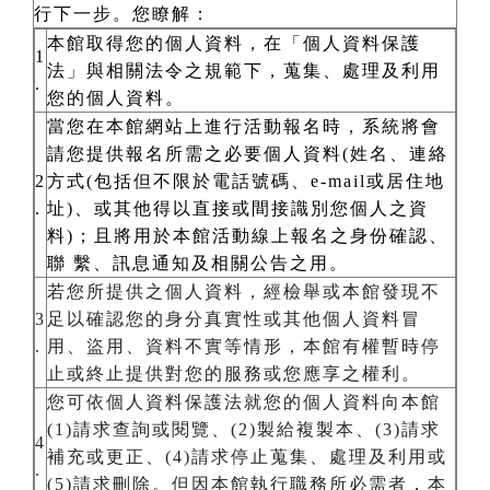
行下一步。您瞭解：
本館取得您的個人資料，在「個人資料保護
1
法」與相關法令之規範下，蒐集、處理及利用
.
您的個人資料。
當您在本館網站上進行活動報名時，系統將會
請您提供報名所需之必要個人資料(姓名、連絡
2
方式(包括但不限於電話號碼、e-mail或居住地
.
址)、或其他得以直接或間接識別您個人之資
料)；且將用於本館活動線上報名之身份確認、
聯 繫、訊息通知及相關公告之用。
若您所提供之個人資料，經檢舉或本館發現不
3
足以確認您的身分真實性或其他個人資料冒
.
用、盜用、資料不實等情形，本館有權暫時停
止或終止提供對您的服務或您應享之權利。
您可依個人資料保護法就您的個人資料向本館
(1)請求查詢或閱覽、(2)製給複製本、(3)請求
4
補充或更正、(4)請求停止蒐集、處理及利用或
.
(5)請求刪除。但因本館執行職務所必需者，本