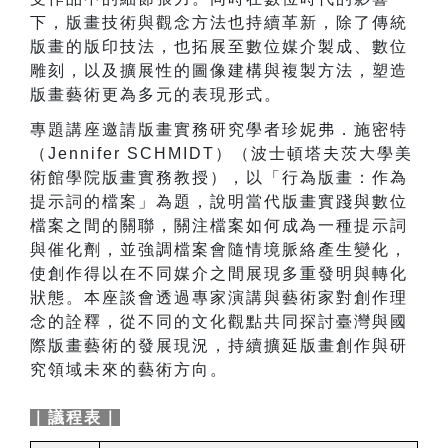
下，版畫技術與觀念方法也持續革新，除了傳統
版畫的版印技法，也拓展至數位媒介製成、數位
雕刻，以及擴展性的圖像建構與複製方法，塑造
版畫藝術更為多元的表現形式。
專題講座邀請版畫實務研究學者珍妮弗．施密特
（Jennifer SCHMIDT）（波士頓塔夫茨大學美
術館學院版畫實務教授），以「行為版畫：作為
提示詞的檔案」為題，說明當代版畫實踐與數位
檔案之間的關聯，關注檔案如何成為一種提示詞
與催化劑，並強調檔案會隨情境脈絡產生變化，
使創作得以在不同媒介之間展現多重發明與轉化
狀態。
本座談會透過專家演講與藝術家對創作
理
念的詮釋，從不同的文化觀點共同探討臺灣與國
際版畫藝術的發展現況，持續擴延版畫創作與研
究領域未來的藝術方向。
｜議程表｜