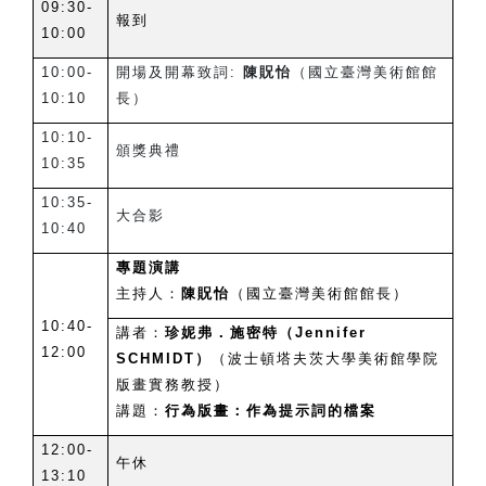
09:30-
報到
10:00
10:00-
開場及開幕致詞:
陳貺怡
（國立臺灣美術館館
10:10
長）
10:10-
頒獎典禮
10:35
10:35-
大合影
10:40
專題演講
主持人：
陳貺怡
（國立臺灣美術館館長）
10:40-
講者：
珍妮弗．施密特（Jennifer
12:00
SCHMIDT）
（波士頓塔夫茨大學美術館學院
版畫實務教授）
講題：
行為版畫：作為提示詞的檔案
12:00-
午休
13:10