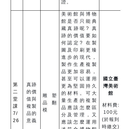
證。
美術館與博物
館是否只能典
藏真跡呢? 真
跡的價值要如
何認定? 在製
圖及印刷更臻
進步的現代，
製作生產複製
品更加容易，
甚至可以運用
國立臺
第
真跡
更為堅固持久
灣美術
二
的價
的材料。可大
館
雕塑
堂
值與
量生產的複製
品翻
材料費:
課
複製
品應該怎麼區
模
100元
7/
品的
分及管理，又
(於報到
26
意義
應該怎麼運用
時繳交)