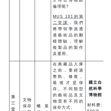
才符合博物館
倫理呢?
MUS 101
的第
二堂課
，我們
將帶領學員透
過藝術品的翻
模體驗，理解
複製品的製作
及運用。
在典藏品入庫
之前，要經過
整飭、修復，
國立自
最後才是保
然科學
存。不同類型
博物館
的藝術品及文
第
文物
物需有不同的
三
材料費:
保存
蠟葉
保存方式。
堂