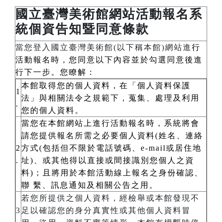
國立臺灣美術館網站活動報名系
統個資告知暨同意條款
當您登入國立臺灣美術館(以下稱本館)網站進
行
活動報名時，您同意以下內容並於勾選同意後進
行下一步。您瞭解：
本館取得您的個人資料，在「個人資料保護
1
法」與相關法令之規範下，蒐集、處理及利用
.
您的個人資料。
當您在本館網站上進行活動報名時，系統將會
請您提供報名所需之必要個人資料(姓名、連絡
2
方式(包括但不限於電話號碼、e-mail或居住地
.
址)、或其他得以直接或間接識別您個人之資
料)；且將用於本館活動線上報名之身份確認、
聯 繫、訊息通知及相關公告之用。
若您所提供之個人資料，經檢舉或本館發現不
3
足以確認您的身分真實性或其他個人資料冒