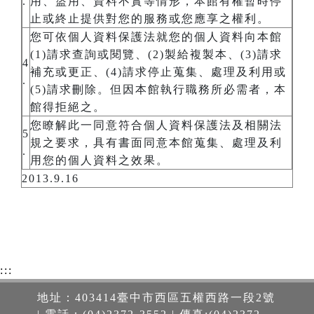
.
用、盜用、資料不實等情形，本館有權暫時停
止或終止提供對您的服務或您應享之權利。
您可依個人資料保護法就您的個人資料向本館
(1)請求查詢或閱覽、(2)製給複製本、(3)請求
4
補充或更正、(4)請求停止蒐集、處理及利用或
.
(5)請求刪除。但因本館執行職務所必需者，本
館得拒絕之。
您瞭解此一同意符合個人資料保護法及相關法
5
規之要求，具有書面同意本館蒐集、處理及利
.
用您的個人資料之效果。
2013.9.16
:::
地址：403414臺中市西區五權西路一段2號