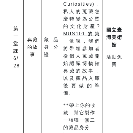
Curiosities)，
私人的蒐藏怎
麼轉變為公眾
的文化財產?
第
國立臺
MUS101
的第
一
灣美術
典藏
藏品
一堂課
，我們
堂
館
的故
身分
將帶領參加者
課
事
證
從個人蒐藏開
活動免
6/
始認識博物館
費
28
典藏的故事，
以及藏品入庫
後要做的準
備。
**
帶上你的收
藏，幫它製作
一張獨一無二
的藏品身分