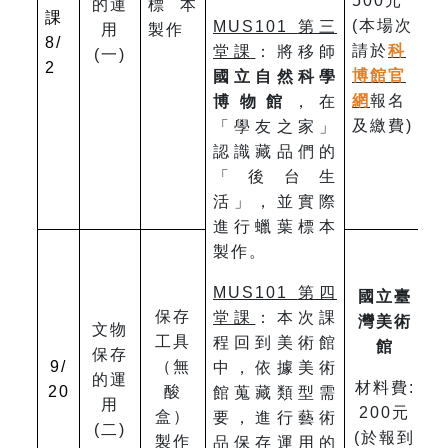
500元
的運
標本
課
(本場次
MUS101
第三
用
製作
8/
請於
科
堂課
：將移師
(一)
2
博館官
國立自然科學
網
報名
博物館
，在
及繳費)
「學友之家」
認識藏品們的
「後台生
活」，並實際
進行蠟葉標本
製作。
MUS101
第四
國立臺
保存
堂課
：本次課
灣美術
文物
工具
程回到美術館
館
保存
9/
（無
中，依據美術
的運
材料費:
20
酸
館蒐藏類型需
用
200元
盒）
要，進行藝術
(二)
(於報到
製作
品保存運用的