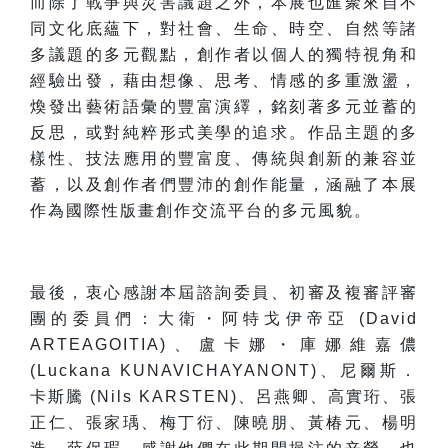
而除了戰爭與災害議題之外，本展也匯聚來自不
同文化底蘊下，對社會、生命、時空、自然等諸
多議題的多元觀點，創作者以個人的獨特視角和
經驗出發，藉由想像、思考、情感的多重激盪，
煥發出藝術語彙的豐富演繹，銘刻著多元並蓄的
反思
，或對純粹形式美學的追求。作品主題的多
樣性、技法應用的豐富度、傳統與創新的兼容並
蓄，以及創作者們豐沛的創作能量，
涵融
了本展
作為國際性版畫創作交流平台的多元風貌。
最後，衷心感謝本屆諮詢委員、初審及複審評審
團的委員們：大衛・
阿特戈伊帝亞 (David
ARTEAGOITIA)
、盧卡娜・
庫娜維嘉儂
(Luckana KUNAVICHAYANONT)
、尼爾斯．
卡斯騰 (Nils KARSTEN)
、呂燕卿、高實珩、張
正仁、張家瑀、梅丁衍、陳曉朋、黃椿元、楊明