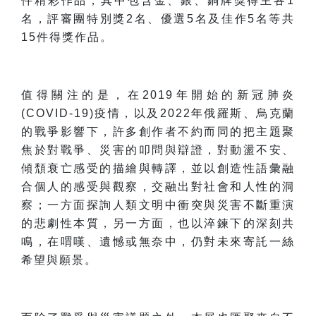
件精彩作品，其中包含
金、銀、銅牌獎得主各
1
名，評審團特別獎
2
名、優選
5
名及佳作
5
名等共
15
件得獎作品。
值得關注的是，在
2019
年開始的新冠肺炎
(COVID-19)
疫情，以及
2022
年俄羅斯、烏克蘭
的戰爭影響下，許多創作者不約而同的把主題聚
焦於對戰爭、災害的叩問與辯證，對動盪不安、
傾頹衰亡感受的描繪與轉譯，並以創造性語彙融
合個人的感受與觀察，
交融出
對社會和人性的洞
察；一方面探詢人類文明中衝突與災害不斷重演
的悲劇性本質，另一方面，也以淬鍊下的深刻共
鳴，在喟嘆、遺憾或無奈中，仍對未來寄託一絲
希望與願景。