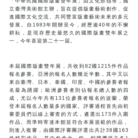
「中華民國國際版畫雙年展」由文化部指導，國
立臺灣美術館主辦，旨在提倡版畫藝術創作、促
進國際文化交流、共同豐富版畫藝術未來的多元
發展。自1983年開辦至今，經歷逾40年的不懈
耕耘，是現存歷史最悠久的國際版畫雙年展之
一，今年喜迎第二十一屆。
本屆國際版畫雙年展，共收到82國1215件作品
報名參賽。亞洲的報名人數幾近半數，其中又以
來自臺灣、日本、泰國、印度、中國的參賽者報
名最為踴躍；歐洲參賽者則佔報名總人數的四
成，尤以今年共有131位參賽者報名的波蘭，榮
登本屆報名人數最多的國家。評審過程首先由初
審委員們以線上審查的方式，遴選出173件入圍
作品。而準時寄達本館並符合本展規範的作品，
則進入複審，由國際評審團評選出共計38國163