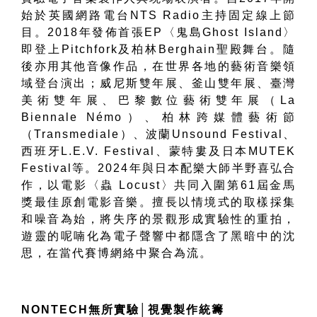
始於英國網路電台
NTS Radio
主持固定線上節
目。
2018
年發佈首張
EP
〈鬼島
Ghost Island
〉
即登上
Pitchfork
及柏林
Berghain
聖殿舞台。隨
後亦用其他音像作品，在世界各地的藝術音樂領
域登台演出；威尼斯雙年展、釜山雙年展、臺灣
美術雙年展、巴黎數位藝術雙年展（
La
Biennale Némo
）、柏林跨媒體藝術節
（
Transmediale
）、波蘭
Unsound Festival
、
西班牙
L.E.V. Festival
、蒙特婁及日本
MUTEK
Festival
等。
2024
年與日本配樂大師半野喜弘合
作，以電影〈蟲
Locust
〉共同入圍第
61
屆金馬
獎最佳原創電影音樂。擅長以情境式的取樣採集
和噪音為始，將失序的景觀形成實驗性的重拍，
遊靈的呢喃化為電子聲響中都隱含了黑暗中的沈
思，在當代賽博網絡中聚合為流。
NONTECH
無所實驗
│
視覺製作統籌