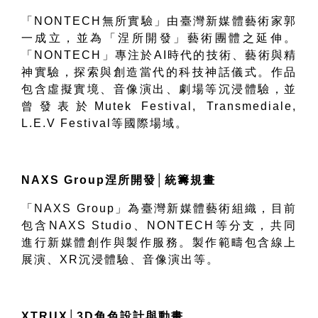
「
NONTECH
無所實驗」由臺灣新媒體藝術家郭
一成立，並為「涅所開發」藝術團體之延伸。
「
NONTECH
」專注於
AI
時代的技術、藝術與精
神實驗，探索與創造當代的科技神話儀式。作品
包含虛擬實境、音像演出、劇場等沉浸體驗，並
曾發表於
Mutek Festival, Transmediale,
L.E.V Festival
等國際場域。
NAXS Group
涅所開發
│
統籌規畫
「
NAXS Group
」為臺灣新媒體藝術組織，目前
包含
NAXS Studio
、
NONTECH
等分支，共同
進行新媒體創作與製作服務。製作範疇包含線上
展演、
XR
沉浸體驗、音像演出等。
XTRUX│3D
角色設計與動畫