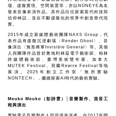
場、虛擬實境、空間裝置等，亦以
NONEYE
為名
發表音像表演作品。其作品往往探索當代科技與
信仰神話，並在不斷虛擬化的世界中創造替代現
實。
2015
年成立新媒體藝術團隊
NAXS Group
，代
表作品有虛擬沉浸劇場〈
Render Ghost
〉、音
像演出〈無形將軍
Invisible General
〉等。其個
人與團隊作品曾於奧地利林茲電子藝術節、柏林
跨媒體藝術節、臺灣美術雙年展、加拿大
MUTEK Festival
、荷蘭
Rewire Festival
等地
展演。
2025
年創立工作室「無所實驗
NONTECH
」，繼續探索
AI
時代的藝術實驗。
Meuko Meuko
（彭詩雲
）
│
音樂製作、混音工
程與演出
實驗電子音樂製作人與現場表演者。自
2017
年開