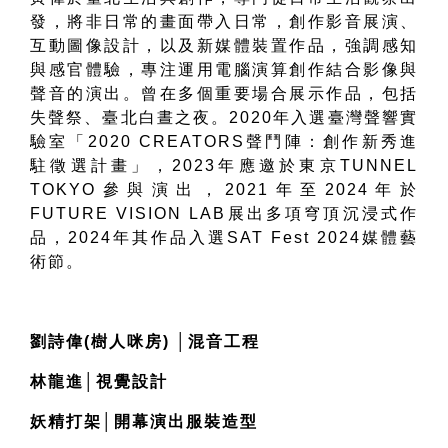
發，將非日常的畫面帶入日常，創作影音展演、
互動圖像設計，以及新媒體裝置作品，強調感知
與感官體驗，專注運用電腦演算創作結合影像與
聲音的演出。曾在多個重要場合展示作品，包括
失聲祭、臺北白晝之夜。
2020
年入選臺灣聲響實
驗室「
2020 CREATORS
聲鬥陣：創作新秀進
駐徵選計畫」，
2023
年應邀於東京
TUNNEL
TOKYO
參與演出，
2021
年至
2024
年於
FUTURE VISION LAB
展出多項穹頂沉浸式作
品，
2024
年其作品入選
SAT Fest 2024
媒體藝
術節。
劉詩偉
(
樹人咪房
) │
混音工程
林龍進
│
視覺設計
妖精打架
│
開幕演出服裝造型