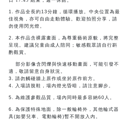
日 17:45 結束；週一休館。
1.
作品全長約13分鐘，循環播放。中央位置為最
佳視角，亦可自由走動體驗。歡迎拍照分享，請
勿使用閃光燈。
2.
本作品含裸露畫面，為尊重藝術原貌，將完整
呈現。建議兒童由成人陪同；敏感觀眾請自行斟
酌觀賞。
部分影像含閃爍與快速移動畫面，可能引發不
適，敬請留意自身狀況。
3. 請勿觸碰牆上原作或坐於原作前方。
4. 入場請脫鞋，場內燈光昏暗，請注意腳步。
5.
為維護參觀品質，場內同時最多容納60人。
6.
為保護特殊地面，除一般輪椅外，其他輪式器
具(如嬰兒車、電動輪椅)暫不開放入內。