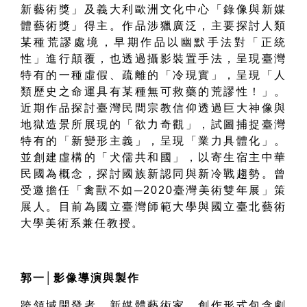
新藝術獎」及義大利歐洲文化中心「錄像與新媒
體藝術獎」得主。作品涉獵廣泛，主要探討人類
某種荒謬處境，早期作品以幽默手法對「正統
性」進行顛覆，也透過攝影裝置手法，呈現臺灣
特有的一種虛假、疏離的「冷現實」，呈現「人
類歷史之命運具有某種無可救藥的荒謬性！」。
近期作品探討臺灣民間宗教信仰透過巨大神像與
地獄造景所展現的「欲力奇觀」，試圖捕捉臺灣
特有的「新變形主義」，呈現「業力具體化」。
並創建虛構的「犬儒共和國」，以寄生宿主中華
民國為概念，探討國族新認同與新冷戰趨勢。曾
受邀擔任「禽獸不如
─2020
臺灣美術雙年展」策
展人。
目前為國立臺灣師範大學與國立臺北藝術
大學美術系兼任教授。
郭一
│
影像導演與製作
跨領域開發者、新媒體藝術家。創作形式包含劇