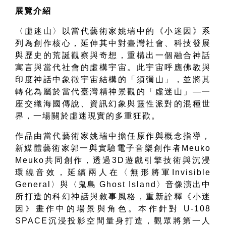
展覽介紹
〈虛迷山〉以當代藝術家姚瑞中的《小迷因》系
列為創作核心，延伸其中對臺灣社會、科技發展
與歷史的荒誕觀察與奇想，重構出一個融合神話
寓言與當代社會的虛構宇宙。此宇宙呼應佛教與
印度神話中象徵宇宙結構的「須彌山」，並將其
轉化為屬於當代臺灣精神景觀的「虛迷山」
—
一
座交織海國傳說、資訊幻象與靈性派對的混種世
界，一場關於虛迷現實的多重狂歡。
作品由當代藝術家姚瑞中擔任原作與概念指導，
新媒體藝術家郭一與實驗電子音樂創作者
Meuko
Meuko
共同創作，透過
3D
遊戲引擎技術與沉浸
環繞音效，延續兩人在〈無形將軍
Invisible
General
〉與〈鬼島
Ghost Island
〉音像演出中
所打造的科幻神話與敘事風格，重新詮釋《小迷
因》畫作中的場景與角色。本作針對
U-108
SPACE
沉浸投影空間量身打造，觀眾將第一人