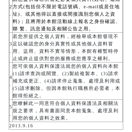
2
方式(包括但不限於電話號碼、e-mail或居住地
.
址)、或其他得以直接或間接識別您個人之資
料)；且將用於本館活動線上報名之身份確認、
聯 繫、訊息通知及相關公告之用。
若您所提供之個人資料，經檢舉或本館發現不
3
足以確認您的身分真實性或其他個人資料冒
.
用、盜用、資料不實等情形，本館有權暫時停
止或終止提供對您的服務或您應享之權利。
您可依個人資料保護法就您的個人資料向本館
(1)請求查詢或閱覽、(2)製給複製本、(3)請求
4
補充或更正、(4)請求停止蒐集、處理及利用或
.
(5)請求刪除。但因本館執行職務所必需者，本
館得拒絕之。
您瞭解此一同意符合個人資料保護法及相關法
5
規之要求，具有書面同意本館蒐集、處理及利
.
用您的個人資料之效果。
2013.9.16