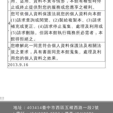
.
用、盜用、資料不實等情形，本館有權暫時停
止或終止提供對您的服務或您應享之權利。
您可依個人資料保護法就您的個人資料向本館
(1)請求查詢或閱覽、(2)製給複製本、(3)請求
4
補充或更正、(4)請求停止蒐集、處理及利用或
.
(5)請求刪除。但因本館執行職務所必需者，本
館得拒絕之。
您瞭解此一同意符合個人資料保護法及相關法
5
規之要求，具有書面同意本館蒐集、處理及利
.
用您的個人資料之效果。
2013.9.16
:::
地址：403414臺中市西區五權西路一段2號