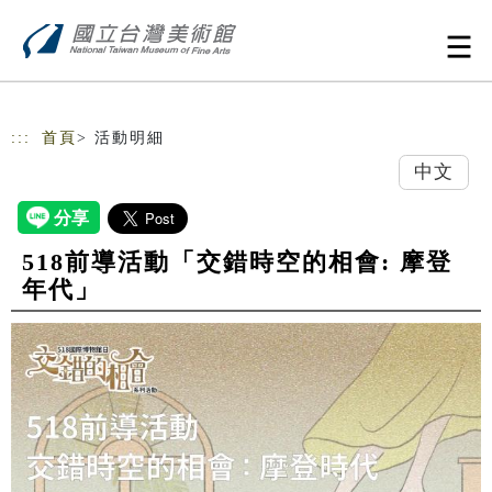
跳到主要內容
網站導覽
:::
首頁
> 活動明細
中文
518前導活動「交錯時空的相會: 摩登
年代」