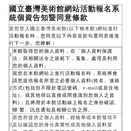
國立臺灣美術館網站活動報名系
統個資告知暨同意條款
當您登入國立臺灣美術館(以下稱本館)網站進
行
活動報名時，您同意以下內容並於勾選同意後進
行下一步。您瞭解：
本館取得您的個人資料，在「個人資料保護
1
法」與相關法令之規範下，蒐集、處理及利用
.
您的個人資料。
當您在本館網站上進行活動報名時，系統將會
請您提供報名所需之必要個人資料(姓名、連絡
2
方式(包括但不限於電話號碼、e-mail或居住地
.
址)、或其他得以直接或間接識別您個人之資
料)；且將用於本館活動線上報名之身份確認、
聯 繫、訊息通知及相關公告之用。
若您所提供之個人資料，經檢舉或本館發現不
3
足以確認您的身分真實性或其他個人資料冒