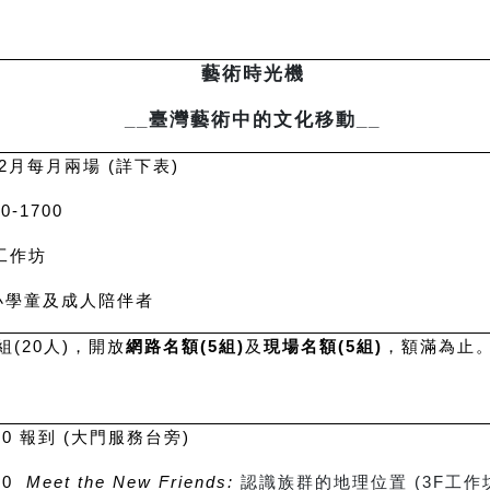
藝術時光機
__
臺灣藝術中的文化移動
__
-12月每月兩場 (詳下表)
0-1700
F工作坊
國小學童及成人陪伴者
組(20人)，開放
網路名額(5組)
及
現場名額(5組)
，額滿為止
。
00
報到 (大門服務台旁)
450
Meet the New Friends:
認識族群的地理位置 (3F工作