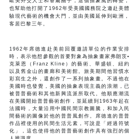
歐美外交人士和眷屬圈子，這個抽象風的轉變，
也幫助他打開了
1962
年受美國國務院之邀赴美體
驗現代藝術的機會大門，並由美國延伸到歐洲，
客居巴黎三年。
1962
年席德進赴美前回覆邀請單位的作業安排
時，表示他想參觀的首要對象為抽象畫家弗朗茨•
克萊恩（
Franz Kline
）的藝術、華盛頓、紐約
以及舊金山的畫廊和美術館。旅美期間他習慣水
彩寫生之外，還創作了一系列抽象畫。不過他在
美國時也發覺，美國的抽象表現主義的浪潮，已
被普普藝術和其他新興流派所取代。他順應潮流
在美國開始普普藝術創作，並延續到
1963
年起在
法國時，大量沿用中國民間宗教圖騰，和加入民
間藝術的圖像於他的普普風創作。席德進的普普
作品裡使用的民間生活元素，可說是「經過符號
化」，這也使得他的普普藝術創作具有強烈的個
人辨識度。