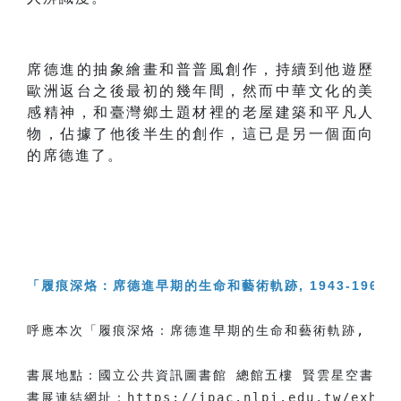
席德進的抽象繪畫和普普風創作，持續到他遊歷
歐洲返台之後最初的幾年間，然而中華文化的美
感精神，和臺灣鄉土題材裡的老屋建築和平凡人
物，佔據了他後半生的創作，這已是另一個面向
的席德進了。
「
履痕深烙：席德進早期的生命和藝術軌跡, 1943-1966
呼應本次「履痕深烙：席德進早期的生命和藝術軌跡, 19
書展地點：國立公共資訊圖書館 總館五樓 賢雲星空書房（臺
書展連結網址：
https://ipac.nlpi.edu.tw/exhib