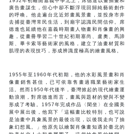
1952
年初離開嘉義中學北上，席德進以畫插畫和
廣告畫謀生，但心中卻不斷浮現回歸純藝術創作
的呼喚。他走遍台北近郊畫風景畫，並投身市井
去捕捉臺灣常民生活，到廟宇認識民間信仰。席
德進也延續他在嘉義時期畫人物畫和肖像畫的興
趣，從畫冊學習二十世紀初期塞尚、盧奧、馬諦
斯、畢卡索等藝術家的風格，建立了油畫材質和
肌理的表現技巧，形成辨識度極高的繪畫風格。
1955
年至
1960
年代初期，他的水彩風景畫和肖
像畫銷售甚佳，已可依靠售畫過職業藝術家生
活。然而
1950
年代後半，臺灣掀起的現代繪畫運
動浪潮，對席德進而言，畫風與題材的變與不變
形成了考驗。
1957
年完成作品〈閑坐〉在全國美
展中展出後，他寫下
「
這幅畫比較特別，也可說
是油畫中具象風景的最後出現，以後我走向了抽
象幻想風。
」
他原先以繪製肖像畫知遇於臺北的