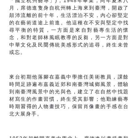
「國立杭州藝專」)，
1948
年畢業，同年夏末八
月，席德進隻身自杭州轉上海來到臺灣，開啟了
顛沛流離的前十年，生活漂泊不安，內心卻堅定
的在藝術道途上前進。他這種在不安與堅定中找
尋平衡的特質，一方面是來自對藝專生活的懷
念，和對老師林風眠教導的反芻，另一方面是對
中華文化及民
間
傳統美感形式的追尋，終生未曾
或忘。
來台初期他落腳在嘉義中學擔任美術教員，課餘
時間足跡遍布嘉義近郊和南臺灣城鄉風景，體驗
到南臺灣風景中的光與色，建立了在自然中找題
材寫生的作畫習慣，終生受其影響；他勤練藝專
時期
習得
的人物畫技巧，保留肖像畫的手感在台
北大展身手。