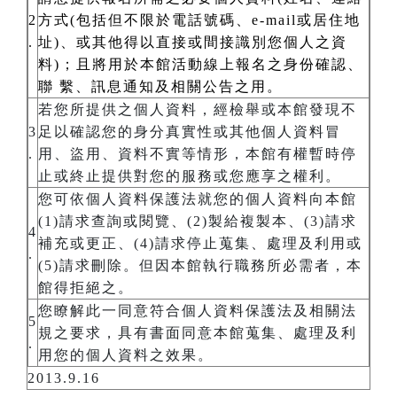
2
方式(包括但不限於電話號碼、e-mail或居住地
.
址)、或其他得以直接或間接識別您個人之資
料)；且將用於本館活動線上報名之身份確認、
聯 繫、訊息通知及相關公告之用。
若您所提供之個人資料，經檢舉或本館發現不
3
足以確認您的身分真實性或其他個人資料冒
.
用、盜用、資料不實等情形，本館有權暫時停
止或終止提供對您的服務或您應享之權利。
您可依個人資料保護法就您的個人資料向本館
(1)請求查詢或閱覽、(2)製給複製本、(3)請求
4
補充或更正、(4)請求停止蒐集、處理及利用或
.
(5)請求刪除。但因本館執行職務所必需者，本
館得拒絕之。
您瞭解此一同意符合個人資料保護法及相關法
5
規之要求，具有書面同意本館蒐集、處理及利
.
用您的個人資料之效果。
2013.9.16