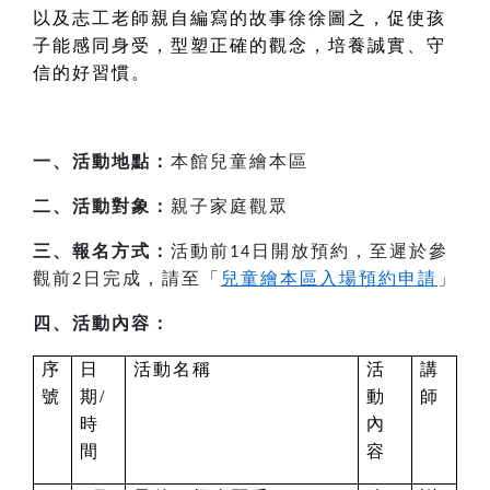
以及志工老師親自編寫的故事徐徐圖之，促使孩
子能感同身受，型塑正確的觀念，培養誠實、守
信的好習慣。
一、活動地點：
本館兒童繪本區
二、活動對象：
親子家庭觀眾
三、報名方式：
活動前
日開放預約，至遲於參
14
觀前
日完成，請至「
兒童繪本區入場預約申請
」
2
四、活動內容：
序
日
活動名稱
活
講
號
期/
動
師
時
內
間
容