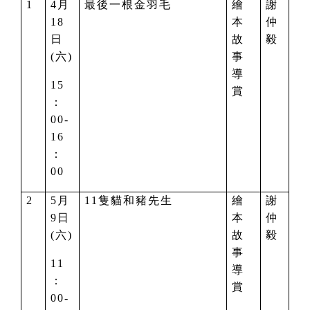
1
4
月
最後一根金羽毛
繪
謝
18
本
仲
日
故
毅
(六)
事
導
15
賞
：
00-
16
：
00
2
5
月
11
隻貓和豬先生
繪
謝
9日
本
仲
(六)
故
毅
事
11
導
：
賞
00-