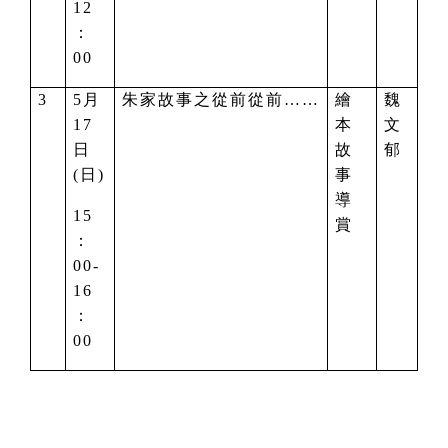
12
：
00
3
5
月
朱家故事之從前從前……
繪
魏
17
本
文
日
故
郁
(日)
事
導
15
賞
：
00-
16
：
00