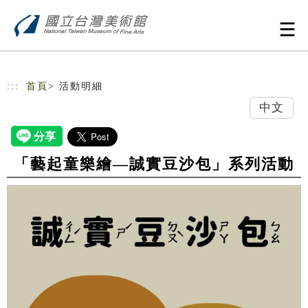
跳到主要內容
網站導覽
:::
首頁
> 活動明細
中文
「藝起童樂繪—誠實豆沙包」系列活動