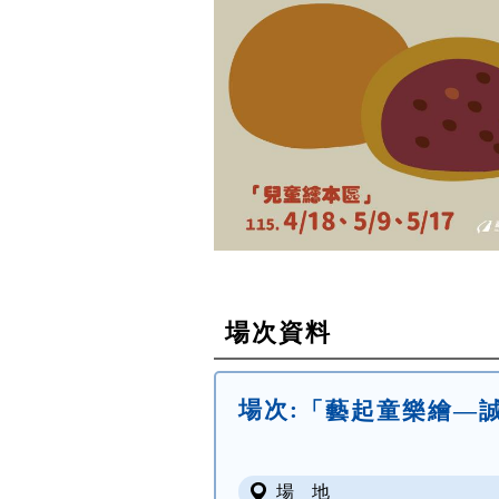
場次資料
場次:
「藝起童樂繪—誠
場 地