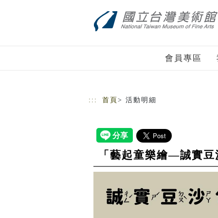
跳到主要內容
網站導覽
會員專區
:::
首頁
> 活動明細
「藝起童樂繪—誠實豆