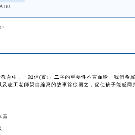
Area
97
教育中，「誠信(實)」二字的重要性不言而喻。我們希
以及志工老師親自編寫的故事徐徐圖之，促使孩子能感同
本區
眾