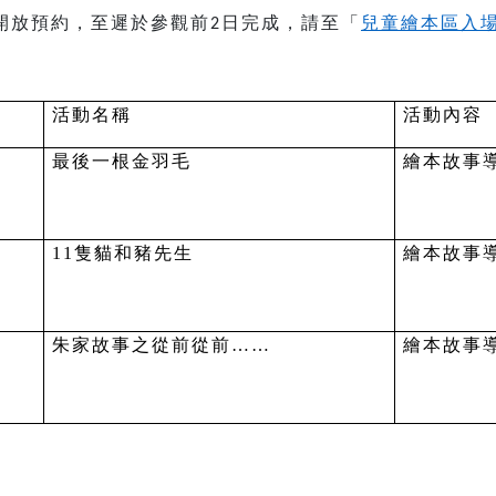
開放預約，至遲於參觀前
日完成，請至「
兒童繪本區入
2
活動名稱
活動內容
最後一根金羽毛
繪本故事
11
隻貓和豬先生
繪本故事
朱家故事之從前從前……
繪本故事