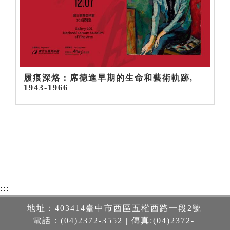
履痕深烙：席德進早期的生命和藝術軌跡,
1943-1966
:::
地址：403414臺中市西區五權西路一段2號
| 電話：(04)2372-3552 | 傳真:(04)2372-