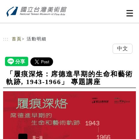
跳到主要內容
網站導覽
:::
首頁
> 活動明細
中文
「履痕深烙：席德進早期的生命和藝術
軌跡, 1943-1966」 專題講座