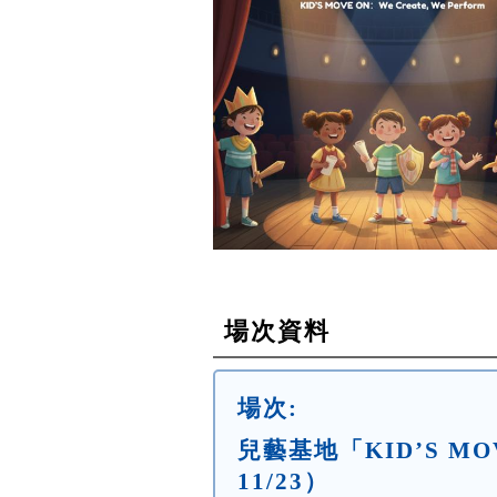
場次資料
場次:
兒藝基地「KID’S M
11/23）