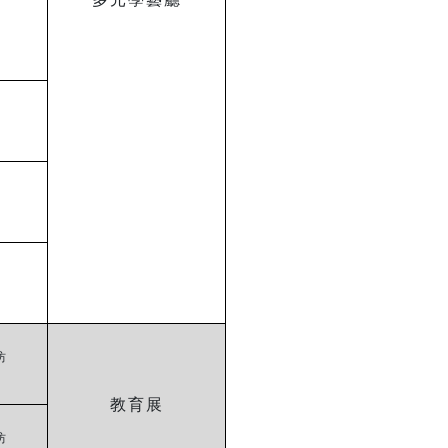
坊
教育展
坊