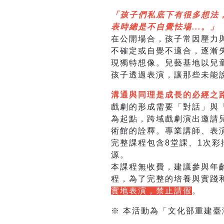
「孩子們私底下有很多想法
表時總是不自覺怯場...。」
在公開場合，孩子常因壓力
不確定或自覺不適合，逐漸
現獨特想像。兒藝基地以兒童
孩子透過表演，讓那些未能
溝通與同理是成長的必經之
戲劇的形成需要「對話」與
為起點，跨域戲劇演出邀請
術館的詮釋。專業講師、表
完整課程包含8堂課、1次彩
源。
本課程無收費，建議參與年
程，為了完整的培養與實踐
實地表演，禁止請假
。
※ 本活動為「文化部重建臺