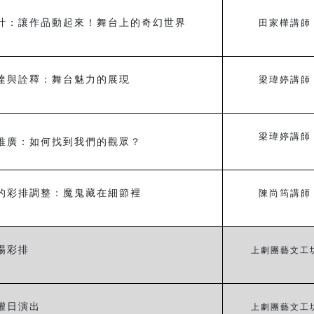
計：讓作品動起來！舞台上的奇幻世界
田家樺講師
達與詮釋：舞台魅力的展現
梁瑋婷講師
梁瑋婷講師
推廣：如何找到我們的觀眾？
的彩排調整：魔鬼藏在細節裡
陳尚筠講師
場彩排
上劇團藝文工
權日演出
上劇團藝文工