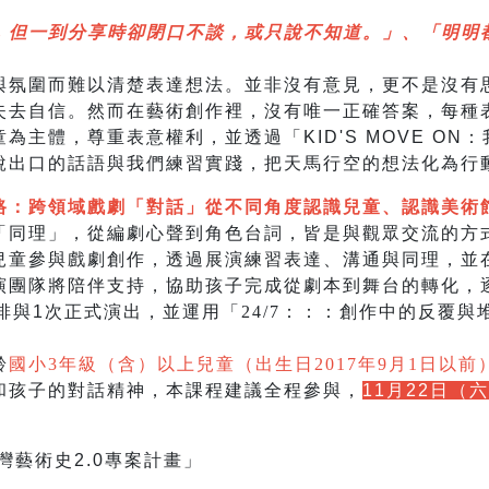
，但一到分享時卻閉口不談，或只說不知道。」
、「明明
與氛圍而難以清楚表達想法。並非沒有意見，更不是沒有
失去自信。然而在藝術創作裡，沒有唯一正確答案，每種
為主體，尊重表意權利，並透過「KID'S MOVE ON
說出口的話語與我們練習實踐，把天馬行空的想法化為行
路：跨領域戲劇「對話」從不同角度認識兒童、認識美術
「同理」，從編劇心聲到角色台詞，皆是與觀眾交流的方
兒童參與戲劇創作，透過展演練習表達、溝通與同理，並
演團隊將陪伴支持，協助孩子完成從劇本到舞台的轉化，
排與1次正式演出，並運用
「24/7：：：創作中的反覆
齡
國小3年級（含）以上兒童（出生日2017年9月1日以前
和孩子的對話精神，本課程建議全程參與，
11月22日（
灣藝術史2.0專案計畫」