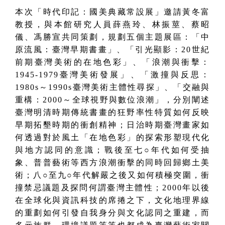
本次「時代印記：國美典藏常設展」邀請黃冬富
教授，與本館研究人員薛燕玲、林振莖、蔡昭
儀、馮勝宣共同策劃，規劃五個主題展區：「中
原流風：臺灣早期書畫」、「引光顯影：20世紀
前期臺灣美術的在地色彩」、「浪潮與衝擊：
1945-1979臺灣美術發展」、「激撞與反思：
1980s～1990s臺灣美術主體性尋探」、「交融與
重構：2000～全球視野與數位浪潮」，分別闡述
臺灣明清時期傳統書畫的狂野率性特質如何反映
早期拓墾時期的衝創精神；日治時期臺灣畫家如
何透過對於風土「在地色彩」的探索形塑現代化
與地方認同的意識；戰後至七○年代如何受抽
象、普普藝術等西方浪潮衝擊的同時回歸鄉土美
術；八○至九○年代解嚴之後又如何積極突圍，衝
撞禁忌議題及探問何謂臺灣主體性；2000年以後
在全球化與資訊科技的席捲之下，文化地理界線
的重劃如何引發自我身分與文化認同之重建，而