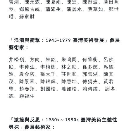
雪湖、陳永森、陳夏雨、陳進、陳澄波、勝田蕉
琴、鄉原古統、蒲添生、潘麗水、蔡草如、鄭世
璠、蘇家財
「浪潮與衝擊：
臺灣美術發展」參展
1945-1979
藝術家：
井松嶺、方向、朱銘、朱鳴岡、何肇衢、呂佛
庭、李仲生、李梅樹、林之助、孫多慈、席德
進、袁金塔、張大千、莊世和、郭雪湖、陳其
茂、陳景容、陳銀輝、陳慧坤、傅狷夫、黃君
璧、趙春翔、劉國松、蕭如松、賴傳鑑、
謝孝
德、顧福生
「激撞與反思：
～
臺灣美術主體性
1980s
1990s
尋探」參展藝術家：