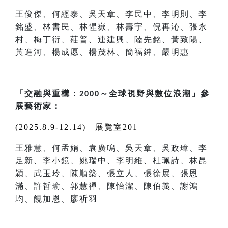
王俊傑、何經泰、吳天章、李民中、李明則、李
銘盛、林書民、林惺嶽、林壽宇、倪再沁、張永
村、梅丁衍、莊普、連建興、陸先銘、黃致陽、
黃進河、楊成愿、楊茂林、簡福鋛、嚴明惠
「交融與重構：
～全球視野與數位浪潮」參
2000
展藝術家：
(2025.8.9-12.14)
展覽室201
王雅慧、何孟娟、袁廣鳴、吳天章、吳政璋、李
足新、李小鏡、姚瑞中、李明維、杜珮詩、林昆
穎、武玉玲、陳順築、張立人、張徐展、張恩
滿、許哲瑜、郭慧禪、陳怡潔、陳伯義、謝鴻
均、饒加恩、廖祈羽