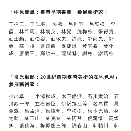
「中原流風：臺灣早期書畫」參展藝術家：
丁捷三、王仁堪、
吳魯、呂世宜、呂璧松、李
霞、林希周、林朝英、林覺、施梅樵、張得貴、
莊士勳、莊伯容、莊敬夫、許龍、郭尚先、郭
彝、陳心授、曾茂西、辜捷恩、黃雲峯、葉化
成、廖慶三、鄭貽林、蕭聯魁、謝彬、謝琯樵
「引光顯影：
世紀前期臺灣美術的在地色彩」
20
參展藝術家：
小出卓二、小澤秋成、木下靜涯、石川寅治、石
川欽一郎、立石鐵臣、伊坂旭江等、名島貢、吳
金淼、呂孟津、呂鐵州、李梅樹、松本光治、林
之助、林玉山、林克恭、林阿琴、倪蔣懷、高燦
卿、張秋海、梅原龍三郎、許春山、郭柏川、郭