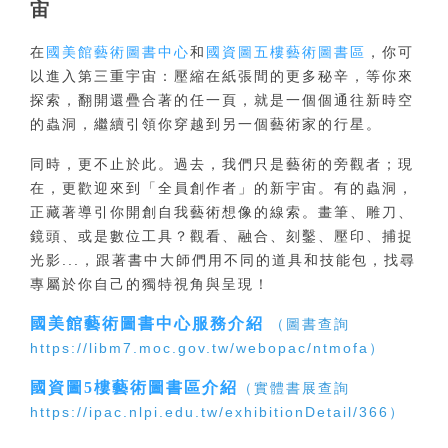
宙
在
國美館藝術圖書中心
和
國資圖五樓藝術圖書區
，你可
以進入第三重宇宙：壓縮在紙張間的更多秘辛，等你來
探索，翻開還疊合著的任一頁，就是一個個通往新時空
的蟲洞，繼續引領你穿越到另一個藝術家的行星。
同時，更不止於此。過去，我們只是藝術的旁觀者；現
在，更歡迎來到「全員創作者」的新宇宙。有的蟲洞，
正藏著導引你開創自我藝術想像的線索。畫筆、雕刀、
鏡頭、或是數位工具？觀看、融合、刻鑿、壓印、捕捉
光影...，跟著書中大師們用不同的道具和技能包，找尋
專屬於你自己的獨特視角與呈現！
國美館藝術圖書中心服務介紹
（圖書查詢
https://libm7.moc.gov.tw/webopac/ntmofa）
國資圖5樓藝術圖書區介紹
（
實體書展查詢
https://ipac.nlpi.edu.tw/exhibitionDetail/366
）