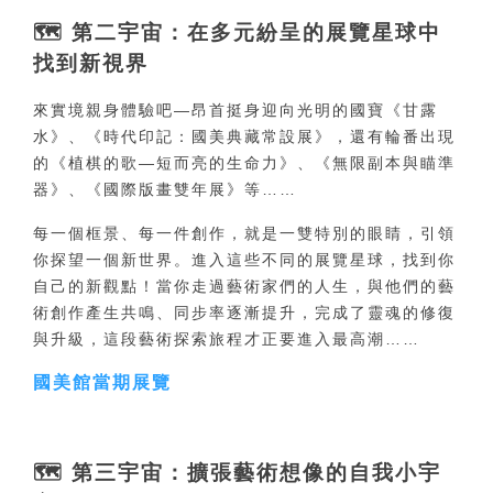
🗺️
第二宇宙：在多元紛呈的展覽
星球中
找到新視界
來實境親身體驗吧—昂首挺身迎向光明的國寶《甘露
水》、《時代印記：國美典藏常設展》，還有輪番出現
的《植棋的歌—短而亮的生命力》、《無限副本與瞄準
器》、《國際版畫雙年展》等……
每一個框景、每一件創作，就是一雙特別的眼睛，引領
你探望一個新世界。進入這些不同的展覽星球，找到你
自己的新觀點！當你走過藝術家們的人生，與他們的藝
術創作產生共鳴、同步率逐漸提升，完成了靈魂的修復
與升級，這段藝術探索旅程才正要進入最高潮……
國美館當期展覽
🗺️
第三宇宙：擴張藝術想像的自我小宇