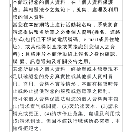
本館取得您的個人資料，在「個人資料保護
1
法」與相關法令之規範下，蒐集、處理及利用
.
您的個人資料。
當您在本館網站上進行活動報名時，系統將會
請您提供報名所需之必要個人資料(姓名、連絡
2
方式(包括但不限於電話號碼、e-mail或居住地
.
址)、或其他得以直接或間接識別您個人之資
料)；且將用於本館活動線上報名之身份確認、
聯 繫、訊息通知及相關公告之用。
若您所提供之個人資料，經檢舉或本館發現不
3
足以確認您的身分真實性或其他個人資料冒
.
用、盜用、資料不實等情形，本館有權暫時停
止或終止提供對您的服務或您應享之權利。
您可依個人資料保護法就您的個人資料向本館
(1)請求查詢或閱覽、(2)製給複製本、(3)請求
4
補充或更正、(4)請求停止蒐集、處理及利用或
.
(5)請求刪除。但因本館執行職務所必需者，本
館得拒絕之。