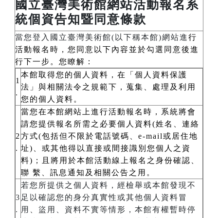
國立臺灣美術館網站活動報名系
統個資告知暨同意條款
當您登入國立臺灣美術館(以下稱本館)網站進
行
活動報名時，您同意以下內容並於勾選同意後進
行下一步。您瞭解：
本館取得您的個人資料，在「個人資料保護
1
法」與相關法令之規範下，蒐集、處理及利用
.
您的個人資料。
當您在本館網站上進行活動報名時，系統將會
請您提供報名所需之必要個人資料(姓名、連絡
2
方式(包括但不限於電話號碼、e-mail或居住地
.
址)、或其他得以直接或間接識別您個人之資
料)；且將用於本館活動線上報名之身份確認、
聯 繫、訊息通知及相關公告之用。
若您所提供之個人資料，經檢舉或本館發現不
3
足以確認您的身分真實性或其他個人資料冒
.
用、盜用、資料不實等情形，本館有權暫時停