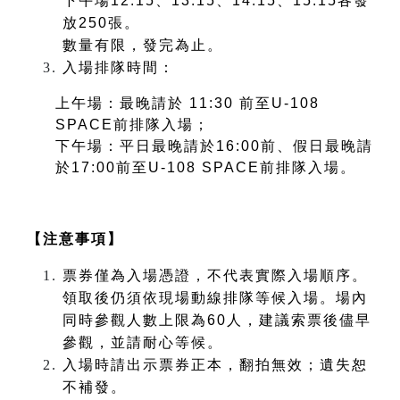
下午場
12:15
、
13:15
、
14:15
、
15:15
各發
放
250
張。
數量有限，發完為止。
入場排隊時間：
上午場：最晚請於
11:30
前至
U-108
SPACE
前排隊入場；
下午場：平日最晚請於
16:00
前、假日最晚請
於
17:00
前至
U-108 SPACE
前排隊入場。
【注意事項】
票券
僅為入場憑證，不代表實際入場順序。
領取後仍須依現場動線排隊等候入場。場內
同時
參觀
人數上限為
60
人，建議索票後儘早
參觀，並請耐心等候。
入場時請出示
票券
正本，翻拍無效；遺失恕
不補發。