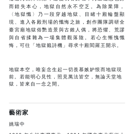
而錯失本心，地獄自然永不空乏。為除業障，
〈地獄懺〉乃一段穿越地獄、目睹十殿輪盤顯
現、進入各殿刑場的懺悔之旅，創作團隊調研全
臺宮廟地獄俗艷造景與古錐人偶，將恐懼、荒謬
與自省揉雜為一場集體觀落陰。若心生慚愧懺
悔，可往「地獄籤詩機」尋求十殿閻羅王開示。
地獄本空，唯妄念生起一切羨慕嫉妒恨而地獄現
前。若能明心見性，照見萬法皆空，無論天堂地
獄，皆來自一念之間。
藝術家
姚瑞中