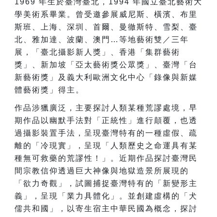
1969
年生於臺灣臺北，1994 年國立臺北藝術大
學美術系畢業。曾受邀參展威尼斯、橫濱、布里
斯班、上海、深圳、首爾、曼徹斯特、雪梨、臺
北、雅加達、波蘭、澳門…等地藝術雙／三年
展，「臺北攝影新人獎」、香港「集群藝術
獎」、新加坡「亞太藝術獎公眾獎」、臺灣「台
新藝術獎」及義大利歐洲文化中心「錄像與新媒
體藝術獎」得主。
作品涉獵廣泛，主要探討人類某種荒謬處境，早
期作品以幽默手法對「正統性」進行顛覆，也透
過攝影裝置手法，呈現臺灣特有的一種虛假、疏
離的「冷現實」，呈現「人類歷史之命運具有某
種無可救藥的荒謬性！」。近期作品探討臺灣民
間宗教信仰透過巨大神像與地獄造景所展現的
「欲力奇觀」，試圖捕捉臺灣特有的「新變形主
義」，呈現「業力具體化」。並創建虛構的「犬
儒共和國」，以寄生宿主中華民國為概念，探討