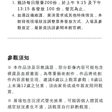
籤詩每日限量
200
份，於上午
9:15
及下午
13:15
各發放
100
份，發完為止。
如遇設備維護、展演需求或其他特殊情況，本
館得視現場狀況調整
票券
發放方式、入場及參
觀規定，最新資訊請參閱本館官網。
------------------------------------------------------
參觀須知
※
本作品涉及宗教議題，部分影像內容可能包含
裸露及血腥畫面，為尊重藝術創作，作品將依創
作內容原貌呈現。建議6歲以上觀眾參觀；6歲以
上未滿12歲之兒童，須由家長或成年親友陪同觀
賞。
※
展場包含
沉浸式聲光效果，可能因個人體質或
感官狀況產生不適，請觀眾自行斟酌觀賞。