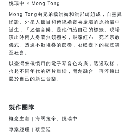
姚瑞中 × Mong Tong
Mong Tong
由兄弟檔洪御和洪郡崎組成，自靈異
怪談、外星人節目和傳統婚喪喜慶場的原始湯中
誕生，「迷信音樂」是他們給自己的標籤。現場
演出時兩人身著無領襯衫，眼矇紅布，宛若宗教
儀式。透過不斷堆疊的節奏，召喚臺下的觀眾舞
至狂喜。
以臺灣祭儀慣用的電子琴音色為底，透過取樣，
拾起不同年代的碎片重鑄，開創融合，再淬鍊出
屬於自己的新生音樂。
製作團隊
概念主創｜海闊拉帝、姚瑞中
專案經理｜蔡昱廷