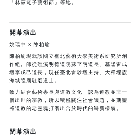
「林茲電子藝術節」等地。
開幕演出
姚瑞中 × 陳柏瑜
陳柏瑜現就讀國立臺北藝術大學美術系研究所創
作組。師從礁溪明德道院蘇至明道長、基隆雷成
壇李戊己道長，現任臺北雷玅壇主持、大稻埕霞
海城隍廟駐廟道士。
致力結合藝術專長與道教文化，認為道教並非一
個出世的宗教，所以積極關注社會議題，並期望
將道教的老靈魂打磨出合於時代的嶄新樣貌。
閉幕演出