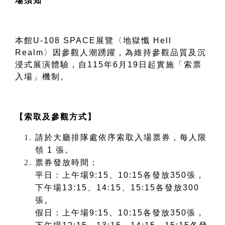
場須知
本館
U-108 SPACE
展覽〈地獄懺
Hell
Realm
〉因參觀人潮踴躍，為維持參觀品質及沉
浸式展演體驗，自
115
年
6
月
19
日起實施「索票
入場」機制。
【索取及參觀方式】
請於大廳排隊處依序索取
入場票券
，每人限
領
1
張。
票券
發放時間：
平日：上午場
9:15
、
10:15
各發放
350
張，
下午場
13:15
、
14:15
、
15:15
各發放
300
張。
假日：
上午場
9:15
、
10:15
各發放
350
張，