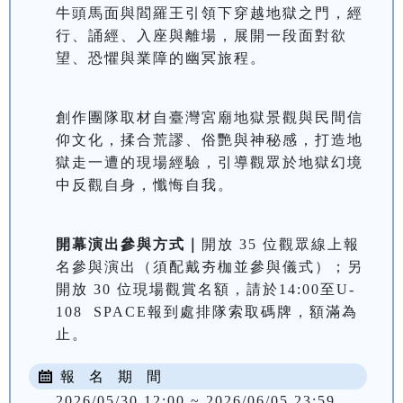
牛頭馬面與閻羅王引領下穿越地獄之門，經
行、誦經、入座與離場，展開一段面對欲
望、恐懼與業障的幽冥旅程。
創作團隊取材自臺灣宮廟地獄景觀與民間信
仰文化，揉合荒謬、俗艷與神秘感，打造地
獄走一遭的現場經驗，引導觀眾於地獄幻境
開幕演出參與方式｜
開放 35 位觀眾線上報
名參與演出（須配戴夯枷並參與儀式）；另
開放 30 位現場觀賞名額，請於14:00至U-
108  SPACE報到處排隊索取碼牌，額滿為
止。
報 名 期 間
2026/05/30 12:00 ~ 2026/06/05 23:59