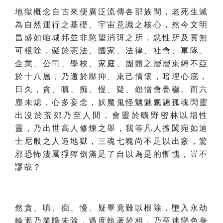
地獄概念自古來便廣泛流傳各部族間，老死生滅
為自然運行之基礎、宇宙意識之核心，然今文明
昌盛如咱城邦並非慾望消弭之所，惡性所及實無
可根除，礙於憲法、國家、法律、社會、軍隊、
企業、公司、學校、家庭、團體之層層束縛不亞
於十八層，乃遁於壓抑、束己情懷，暗埋心底，
日久，貪、嗔、痴、慢、疑、怨憎會疊穢。而六
塵未熄，心多妄念，妖魔鬼怪魑魅魍魎孤魂閃靈
出沒於荒郊乃至人間，會靈於曠野密林以增性
靈，乃出世高人修煉之舉，我等凡人擅闖宛如迪
士尼般之人造地獄，三魂七魄尚不足以出竅，驚
邪恐怖淒厲猙獰倒滿足了自以為是的慚愧，豈不
謬哉？
然貪、嗔、痴、慢、疑畢竟難以根除，墮入永劫
輪迴乃業障未除，過度執著於相，乃至迷戀色身