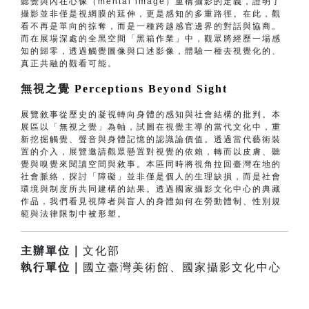
聽覺與內在心像（mental image）重構攝影的定義，證明了
攝影並非僅是視網膜的延伸，更是感知的多重路徑。在此，觀
看不再是單向的掠奪，而是一種跨越感官邊界的對話與協商。
而在展場深處的全黑空間「黑箱作業」中，觀眾將經歷一場感
知的歸零，透過觸覺圖像與口述影像，體驗一種去視覺化的、
真正共融的觀看可能。
無視之覺
Perceptions Beyond Sight
展覽敘事從歷史的凝視轉向身體的感知與社會結構的批判。本
展區以「無視之覺」為軸，試圖在視覺主導的當代文化中，重
新挖掘觸覺、聲音與身體記憶的認識論價值。透過當代藝術裝
置的介入，展覽邀請觀眾懸置對視覺的依賴，轉而以皮膚、聽
覺與嗅覺來閱讀空間與敘事。本區同時將視角拉回臺灣在地的
社會脈絡，探討「障礙」並非僅是個人的生理缺損，而是社會
環境與制度所共同建構的結果。透過國家攝影文化中心的典藏
作品，我們看見視障者與盲人的身體如何在勞動體制、性別規
範與法律限制中被形塑。
主辦單位｜
文化部
執行單位｜
國立臺灣美術館、國家攝影文化中心