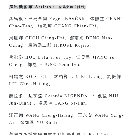
展出藝術家 Artists：
(依英文姓氏排列)
葉烏根・巴烏查爾 Evgen BAVČAR、張照堂 CHANG
Chao-Tang、張乾琦 CHANG Chien-Chi、
周慶輝 CHOU Ching-Hui、鄧南光 DENG Nan-
Guang、廣瀨浩二郎 HIROSE Kojiro、
侯淑姿 HOU Lulu Shur-Tzy、江昱呈 JIANG Yu-
Cheng、鄭然斗 JUNG Yeon-Doo、
柯錫杰 KO Si-Chi、林柏樑 LIN Bo-Liang、劉振祥
LIU Chen-Hsiang、
赫拉多・尼亨達 Gerardo NIGENDA、牛俊強 NIU
Jun-Qiang 、湯思泮 TANG Sz-Pan、
汪正翔 WANG Cheng-Hsiang、王永安 WANG Yung-
An、余如季 YU Ru-Ji、
美國蓋堤博物館開放內容計畫典藏 J. Paul Getty