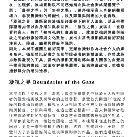
在」的理解。展場規劃以不同感知層次與社會脈絡架構雙子
題：「凝視之界」與「無視之覺」，循序揭示盲人肖像的觀看
權力、非視覺攝影的可能性，以及障礙與階級的文化再現。
「凝視之界」展區聚焦於攝影師凝視下的盲人形象，以及視覺
障礙者如何以自身感知觀看世界。「無視之覺」展區由「被觀
看的盲人」轉向「被忽視的社會感知」。此主題強調障礙與階
級之間的影像詮釋與文化政治，展出由當代攝影師與藝術家關
注盲人、障礙、觸覺與階級等議題。
因此，本展不僅關注藝術美學，更聚焦攝影作為社會介入的媒
介角色。攝影曾以紀實之名形塑障礙者的集體形象，亦曾成為
排除與凝視的工具。當代的攝影實踐則轉向權力關係的自覺與
平權意識的實踐，試圖拆解視覺霸權、回應障礙政治，並擴展
攝影媒介的感知邊界。
凝視之界
Boundaries of the Gaze
本展區以「凝視之界」為題，聚焦於攝影史中關於盲人與視障
者的視覺檔案以及視障者的主體發聲。展覽首先回溯19世紀以
降的肖像攝影傳統，檢視盲人及視障者如何被明眼攝影師的鏡
頭所捕捉、分類與再現。在這些歷史檔案中，盲人和視障者往
往被置於被動的客體位置，成為慈善憐憫或醫療規訓的對象，
其形象被化約為一種社會隱喻。然而，本樓層不僅止於歷史的
回顧，更是一場視覺權力的翻轉。透過「視覺以外」子題，展
覽引入了多位國際與在地視障攝影師的作品。他們透過觸覺、