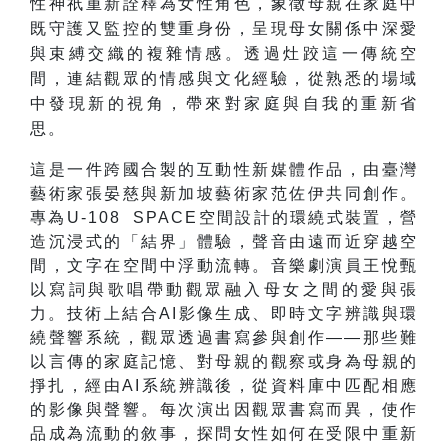
性神祇重新詮釋為女性角色，象徵母親在家庭中
既守護又監控的雙重身份，呈現母女關係中深愛
與束縛交織的複雜情感。透過灶跤這一傳統空
間，連結觀眾的情感與文化經驗，從熟悉的場域
中發現新的視角，帶來對家庭與自我的重新省
思。
這是一件跨國合製的互動性新媒體作品，由臺灣
藝術家張晏慈與新加坡藝術家范佐伊共同創作。
專為U-108 SPACE空間設計的環繞式裝置，營
造沉浸式的「結界」體驗，聲音由遠而近穿越空
間，文字在空間中浮動流轉。音樂劇演員王悅甄
以寫詞與歌唱帶動觀眾融入母女之間的愛與張
力。技術上結合AI影像生成、即時文字辨識與環
繞聲響系統，觀眾透過書寫參與創作——那些難
以言傳的家庭記憶、對母親的觀察或身為母親的
掙扎，經由AI系統辨識後，從資料庫中匹配相應
的影像與聲響。每次演出因觀眾書寫而異，使作
品成為流動的敘事，探問女性如何在受限中重新