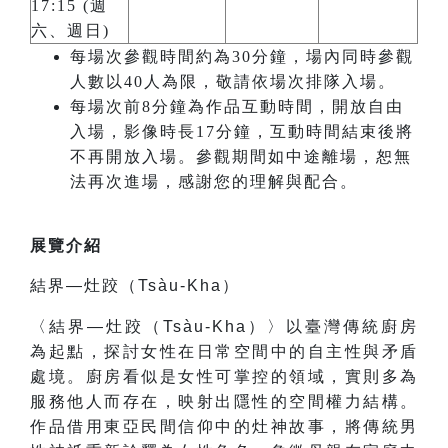
17:15 (週
六、週日)
每場次參觀時間約為30分鐘，場內同時參觀
人數以40人為限，敬請依場次排隊入場。
每場次前8分鐘為作品互動時間，開放自由
入場，影像時長17分鐘，互動時間結束後將
不再開放入場。參觀期間如中途離場，恕無
法再次進場，感謝您的理解與配合。
展覽介紹
結界—灶跤（Tsàu-Kha）
〈結界—灶跤（Tsàu-Kha）〉以臺灣傳統廚房
為起點，探討女性在日常空間中的自主性與矛盾
處境。廚房看似是女性可掌控的領域，實則多為
服務他人而存在，映射出隱性的空間權力結構。
作品借用東亞民間信仰中的灶神故事，將傳統男