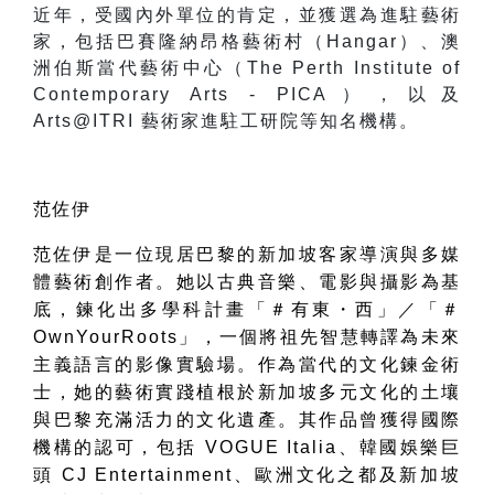
近年，受國內外單位的肯定，並獲選為進駐藝術
家，包括巴賽隆納昂格藝術村（Hangar）、澳
洲伯斯當代藝術中心（The Perth Institute of
Contemporary Arts - PICA），以及
Arts@ITRI 藝術家進駐工研院等知名機構。
范佐伊
范佐伊是一位現居巴黎的新加坡客家導演與多媒
體藝術創作者。她以古典音樂、電影與攝影為基
底，鍊化出多學科計畫「＃有東・西」／「＃
OwnYourRoots」，一個將祖先智慧轉譯為未來
主義語言的影像實驗場。作為當代的文化鍊金術
士，她的藝術實踐植根於新加坡多元文化的土壤
與巴黎充滿活力的文化遺產。其作品曾獲得國際
機構的認可，包括 VOGUE Italia、韓國娛樂巨
頭 CJ Entertainment、歐洲文化之都及新加坡