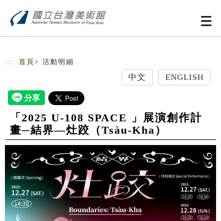
跳到主要內容
網站導覽
:::
首頁
> 活動明細
中文
ENGLISH
「2025 U-108 SPACE 」展演創作計
畫─結界—灶跤（Tsàu-Kha）