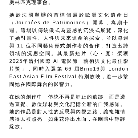
奧林匹克理事會。
她於法國舉辦的首檔個展於歐洲文化遺產日
（Journées de Patrimoines）開幕，為期十
週。這場以傳統儀式為靈感的沉浸式展覽，深化
了她對靈性、人性與未來遺產的探索，並以每週
與 11 位不同藝術形式創作者的合作，打造出跨
領域的沉思空間。其最新短片〈心・魔〉榮獲
2025年濟州國際 AI 電影節「藝術與文化最佳影
片獎」，同時入選第 66 屆Brno16與 London
East Asian Film Festival 特別放映，進一步鞏
固她在國際舞台的影響力。
在她的創作中，傳統不再是靜止的遺跡，而是透
過直覺、數位媒材與文化記憶全新的自我感知。
她的作品是對人性的反思與內觀之路，讓複雜情
感得以被照亮，如蓮花浮出水面，在幽暗中靜靜
綻放。