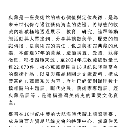
典藏是一座美術館的核心價值與定位表徵，是為
未來世代保存過往藝術資產的佐證。將靜態的收
藏內容積極地透過展示
、教育、研究、詮釋等動
態活動與大眾接觸，分享與擴散美學、歷史的知
識傳播，是美術館的責任，也是美術館典藏的意
義。
本館逾37年的蒐藏，透過購置、受贈、競賽
徵集、移撥四種來源，至2024年底收藏總數量已
達22,070件，核心蒐藏範圍自18世紀以降至當今
的藝術作品，以及與藏品相關之文獻資料，構成
豐富的典藏體系與內容，歷年已經策劃辦理數十
檔相關的主題展
、
斷代
史
展
、
藝術家專題展
、經
典藏品展
等，是建構臺灣美術史的重要文化資
產。
臺灣在16世紀中葉的
大航海時代
躍上國際舞臺，
成為東西方貿易航線交會的轉運中心。然原住民