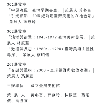
展覽室
301
「中原流風：臺灣早期書畫」│策展人
黃冬富
「引光顯影：
世紀前期臺灣美術的在地色彩」
20
策展人
薛燕玲
│
展覽室
302
「浪潮與衝擊：
臺灣美術發展」│策
1945-1979
展人
林振莖
「激撞與反思：
～
臺灣美術主體性
1980s
1990s
尋探」│策展人
蔡昭儀
201展覽室
「交融與重構：
～全球視野與數位浪潮」│
2000
策展人
馮勝宣
主辦單位 | 國立臺灣美術館
策 展 人 |
黃冬富、薛燕玲、林振莖、蔡昭
儀、馮勝宣