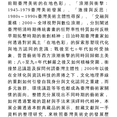
前期臺灣美術的在地色彩
」、「
浪潮與衝擊：
1945-1979臺灣美術發展
」、「
激撞與反思：
1980s～1990s臺灣美術主體性尋探
」、「
交融與
重構：2000～全球視野與數位浪潮
」，分別闡述
臺灣明清時期傳統書畫的狂野率性特質如何反映
早期拓墾時期的衝創精神；日治時期臺灣畫家如
何透過對於風土「在地色彩」的探索形塑現代化
與地方認同的意識；戰後至七
○年代
如何
受抽
象、普普藝術等西方浪潮衝擊的同時回歸鄉土美
術
；
八○至九○年代解嚴之後又如何積極突圍，衝
撞禁忌議題及探問何謂臺灣主體性
；
2000
年以後
在全球化與資訊科技的席捲之下，文化地理界線
的重劃如何引發自我身分與文化認同之重建，而
多元族群、環境議題等等也都成為臺灣藝術家關
懷的面向。整體充分展現出
不同時期的藝術家，
如何透過繁複的題材與手法來演繹時代精神。本
展企
圖
透過本館典藏品的展示、館藏文獻與一手
資料的整理研究，來映照臺灣美術史的發展歷