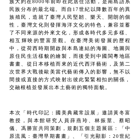
族大約在8000年前即在此居住活動，是南島語系
民族分布的最北端。而自17世紀以降數百年的異
族殖民，造就了臺灣人民堅韌、樂天、開朗的個
性，臺灣文化則發揮海洋文化的特色，兼容並蓄
了不同來源的外來文化，形成各時代多元多樣、
相互輝映的豐富景觀。在臺灣美術發展的歷程
中，從荷西時期開啟與本島連結的海圖、地圖與
原住民生活樣貌的繪製，而後
受到中國閩粵地區
書畫、從日本移植而來的近代西洋藝術，及第二
次世界大戰後歐美當代藝術傳入的影響，無不以
間接或直接的方式映射出彼此緊緊相扣的關係，
交融根植並發展出本土藝術的獨特面貌。
本次「時代印記：國美典藏常設展」
邀請黃冬富
教授，與本館研究人員薛燕玲、林振莖、蔡昭
儀、馮勝宣共同策劃，規劃五個主題展區：「
中
原流風：臺灣早期書畫
」、「
引光顯影：20世紀