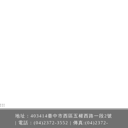
:::
地址：403414臺中市西區五權西路一段2號
| 電話：(04)2372-3552 | 傳真:(04)2372-