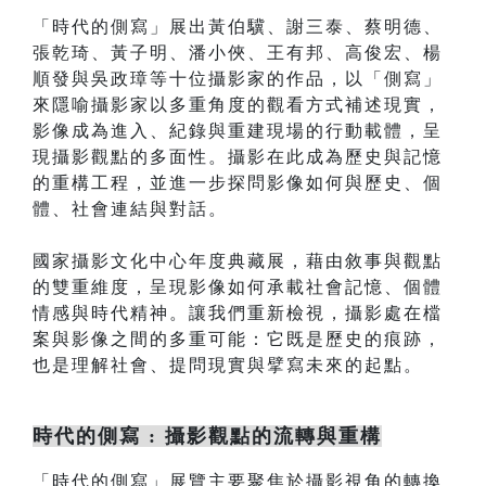
「時代的側寫」展出黃伯驥、謝三泰、蔡明德、
張乾琦、黃子明、潘小俠、王有邦、高俊宏、楊
順發與吳政璋等十位攝影家的作品，以「側寫」
來隱喻攝影家以多重角度的觀看方式補述現實，
影像成為進入、紀錄與重建現場的行動載體，呈
現攝影觀點的多面性。攝影在此成為歷史與記憶
的重構工程，並進一步探問影像如何與歷史、個
體、社會連結與對話。
國家攝影文化中心年度典藏展，藉由敘事與觀點
的雙重維度，呈現影像如何承載社會記憶、個體
情感與時代精神。讓我們重新檢視，攝影處在檔
案與影像之間的多重可能：它既是歷史的痕跡，
也是理解社會、提問現實與擘寫未來的起點。
時代的側寫 : 攝影觀點的流轉與重構
「時代的側寫」展覽主要聚焦於攝影視角的轉換