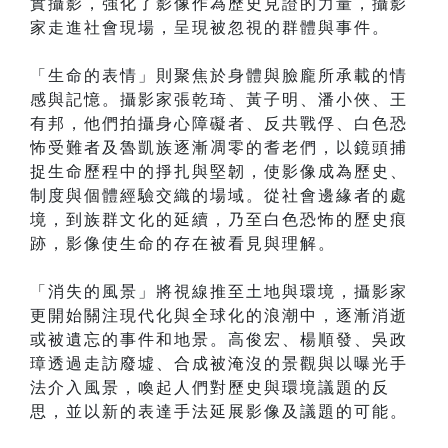
實攝影，強化了影像作為歷史見證的力量，攝影
家走進社會現場，呈現被忽視的群體與事件。
「生命的表情」則聚焦於身體與臉龐所承載的情
感與記憶。攝影家張乾琦、黃子明、潘小俠、王
有邦，他們拍攝身心障礙者、反共戰俘、白色恐
怖受難者及魯凱族逐漸凋零的耆老們，以鏡頭捕
捉生命歷程中的掙扎與堅韌，使影像成為歷史、
制度與個體經驗交織的場域。從社會邊緣者的處
境，到族群文化的延續，乃至白色恐怖的歷史痕
跡，影像使生命的存在被看見與理解。
「消失的風景」將視線推至土地與環境，攝影家
更開始關注現代化與全球化的浪潮中，逐漸消逝
或被遺忘的事件和地景。高俊宏、楊順發、吳政
璋透過走訪廢墟、合成被淹沒的景觀與以曝光手
法介入風景，喚起人們對歷史與環境議題的反
思，並以新的表達手法延展影像及議題的可能。