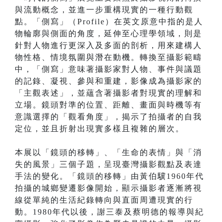
與流動概念，並進一步重構現實的一種行動觀
點。「側寫」（Profile）在英文原意中指的是人
物輪廓與側面的角度，延伸至心理學領域，則是
針對人物進行更深入及多面的剖析，用來建構人
物性格、情境氛圍與潛在動機。轉換至攝影範疇
中，「側寫」意味著攝影家對人物、事件與議題
的記錄、凝視、參與和重建，影像成為攝影家的
「主觀表述」，並蘊含著攝影者對現實的理解和
立場。鏡頭對準的位置、距離、畫面與時機等有
意識選擇的「觀看角度」，揭示了拍攝者的自我
定位，並且折射出現實多樣且複雜的層次。
本展以「鏡頭的移轉」、「生命的表情」與「消
失的風景」三個子題，呈現臺灣攝影觀點及表達
手法的變化。「鏡頭的移轉」由黃伯驥1960年代
拍攝的城鄉變遷影像開始，顯示攝影者逐漸將視
線從單純的生活紀錄轉向與直面周遭現實的行
動。1980年代以後，謝三泰及蔡明德的報導與紀