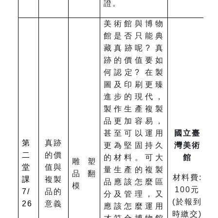
證。
美術館與博物
館是否只能典
藏真跡呢? 真
跡的價值要如
何認定? 在製
圖及印刷更臻
進步的現代，
製作生產複製
品更加容易，
甚至可以運用
國立臺
第
真跡
更為堅固持久
灣美術
二
的價
的材料。可大
館
雕塑
堂
值與
量生產的複製
品翻
材料費:
課
複製
品應該怎麼區
模
100元
7/
品的
分及管理，又
(於報到
26
意義
應該怎麼運用
時繳交)