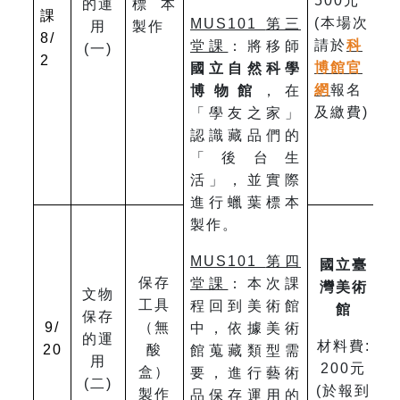
500元
的運
標本
課
(本場次
MUS101
第三
用
製作
8/
請於
科
堂課
：將移師
(一)
2
博館官
國立自然科學
網
報名
博物館
，在
及繳費)
「學友之家」
認識藏品們的
「後台生
活」，並實際
進行蠟葉標本
製作。
MUS101
第四
國立臺
保存
堂課
：本次課
灣美術
文物
工具
程回到美術館
館
保存
9/
（無
中，依據美術
的運
材料費:
20
酸
館蒐藏類型需
用
200元
盒）
要，進行藝術
(二)
(於報到
製作
品保存運用的