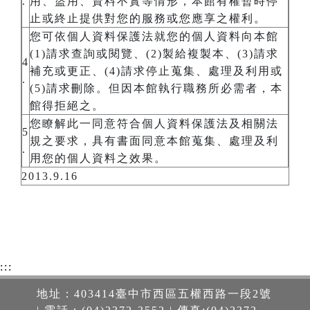
.
用、盜用、資料不實等情形，本館有權暫時停
止或終止提供對您的服務或您應享之權利。
您可依個人資料保護法就您的個人資料向本館
(1)請求查詢或閱覽、(2)製給複製本、(3)請求
4
補充或更正、(4)請求停止蒐集、處理及利用或
.
(5)請求刪除。但因本館執行職務所必需者，本
館得拒絕之。
您瞭解此一同意符合個人資料保護法及相關法
5
規之要求，具有書面同意本館蒐集、處理及利
.
用您的個人資料之效果。
2013.9.16
:::
地址：403414臺中市西區五權西路一段2號