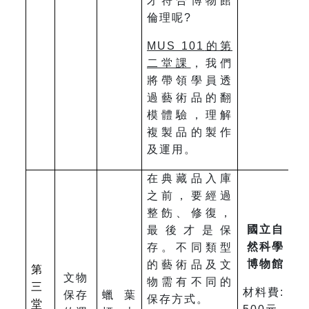
才符合博物館
倫理呢?
MUS 101
的第
二堂課
，我們
將帶領學員透
過藝術品的翻
模體驗，理解
複製品的製作
及運用。
在典藏品入庫
之前，要經過
整飭、修復，
國立自
最後才是保
然科學
存。不同類型
博物館
的藝術品及文
第
文物
物需有不同的
三
材料費:
保存
蠟葉
保存方式。
堂