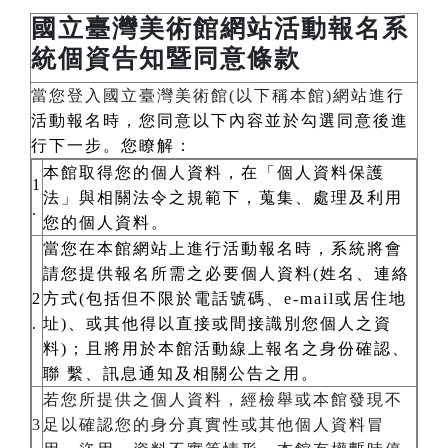
國立臺灣美術館網站活動報名系
統個資告知暨同意條款
當您登入國立臺灣美術館(以下稱本館)網站進
行
活動報名時，您同意以下內容並於勾選同意後進
行下一步。您瞭解：
本館取得您的個人資料，在「個人資料保護
1
法」與相關法令之規範下，蒐集、處理及利用
.
您的個人資料。
當您在本館網站上進行活動報名時，系統將會
請您提供報名所需之必要個人資料(姓名、連絡
2
方式(包括但不限於電話號碼、e-mail或居住地
.
址)、或其他得以直接或間接識別您個人之資
料)；且將用於本館活動線上報名之身份確認、
聯 繫、訊息通知及相關公告之用。
若您所提供之個人資料，經檢舉或本館發現不
3
足以確認您的身分真實性或其他個人資料冒