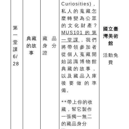
Curiosities)，
私人的蒐藏怎
麼轉變為公眾
的文化財產?
第
國立臺
MUS101
的第
一
灣美術
典藏
藏品
一堂課
，我們
堂
館
的故
身分
將帶領參加者
課
事
證
從個人蒐藏開
活動免
6/
始認識博物館
費
28
典藏的故事，
以及藏品入庫
後要做的準
備。
**
帶上你的收
藏，幫它製作
一張獨一無二
的藏品身分