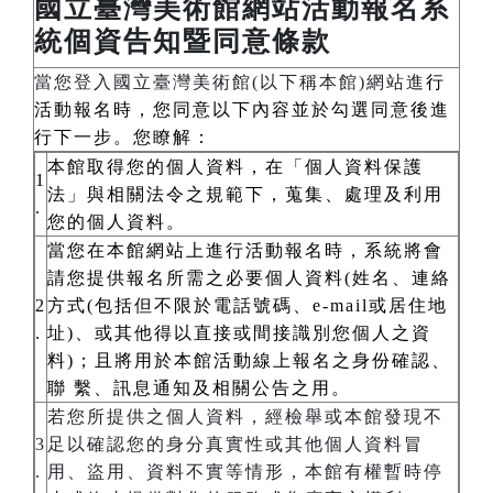
國立臺灣美術館網站活動報名系
統個資告知暨同意條款
當您登入國立臺灣美術館(以下稱本館)網站進
行
活動報名時，您同意以下內容並於勾選同意後進
行下一步。您瞭解：
本館取得您的個人資料，在「個人資料保護
1
法」與相關法令之規範下，蒐集、處理及利用
.
您的個人資料。
當您在本館網站上進行活動報名時，系統將會
請您提供報名所需之必要個人資料(姓名、連絡
2
方式(包括但不限於電話號碼、e-mail或居住地
.
址)、或其他得以直接或間接識別您個人之資
料)；且將用於本館活動線上報名之身份確認、
聯 繫、訊息通知及相關公告之用。
若您所提供之個人資料，經檢舉或本館發現不
3
足以確認您的身分真實性或其他個人資料冒
.
用、盜用、資料不實等情形，本館有權暫時停