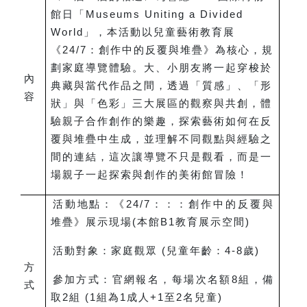
館日「Museums Uniting a Divided
World」，本活動以兒童藝術教育展
《24/7：創作中的反覆與堆疊》為核心，規
劃家庭導覽體驗。大、小朋友將一起穿梭於
內
典藏與當代作品之間，透過「質感」、「形
容
狀」與「色彩」三大展區的觀察與共創，體
驗親子合作創作的樂趣，探索藝術如何在反
覆與堆疊中生成，並理解不同觀點與經驗之
間的連結，這次讓導覽不只是觀看，而是一
場親子一起探索與創作的美術館冒險！
活動地點：《24/7：：：創作中的反覆與
堆疊》展示現場(本館B1教育展示空間)
活動對象：家庭觀眾 (兒童年齡：4-8歲)
方
參加方式：官網報名，每場次名額8組，備
式
取2組 (1組為1成人+1至2名兒童)