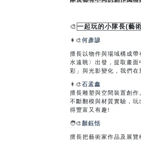
🎨
一起玩的小隊長(藝術
👩‍🎨
何彥諺
擅長以物件與場域構成帶
水遠眺〉出發，提取畫面
彩」與光影變化，我們在
👨‍🎨
石孟鑫
擅長雕塑與空間裝置創作
不斷翻模與材質實驗，玩
得豐富又有趣!
🧑‍🎨
顏鈺恬
擅長把藝術家作品及展覽