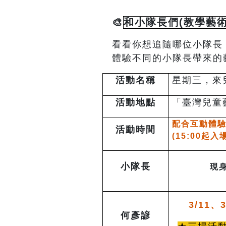
🎨
和小隊長們(教學藝術
看看你想追隨哪位小隊長
體驗不同的小隊長帶來的
活動名稱
星期三，來兒藝
活動地點
「臺灣兒童
配合互動體
活動時間
(15:00起
小隊長
現
3/11、3
何彥諺