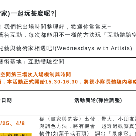
家)一起玩甚麼呢?
！我們把出場時間整理好，歡迎你常常來~
藝術互動，每次都能用不一樣的方法玩「互動體驗
與藝術家相遇吧!(Wednesdays with Artists)
藝術基地」互動體驗空間
驗空間第三場次入場機制與時間
入場，本活動正式開始15:30-16:30，將視
小隊長體驗內容
身日期
活動簡述(彈性調整)
從〈畫家與釣客〉出發，帶大、小朋友
/25、4/8
與調色方法，將有機會一起透過觀察真
物件(如葉子或石頭)，調出「最像它」