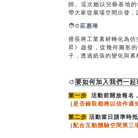
師。這次她以兒藝基地的
帶大家從展場空間出發，
🧑‍🎨
莊惠琳
擅長將工業素材轉化為仿
昇》啟發，從幾何圖形的
子，透過紙張的變化與累
🎨
要如何加入我們一起
第一步
活動前開放報名，
(是否錄取都將以信件通
第二步
活動當日請準時抵
(配合互動體驗空間第三