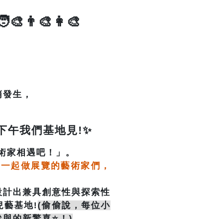
🧑‍🎨👨‍🎨👩‍🎨
悄發生，
？
下午我們基地見!✨
術家相遇吧！」。
們一起做展覽的藝術家們，
設計出兼具創意性與探索性
藝基地!
(偷偷說，每位小
與的新驚喜⭐！)