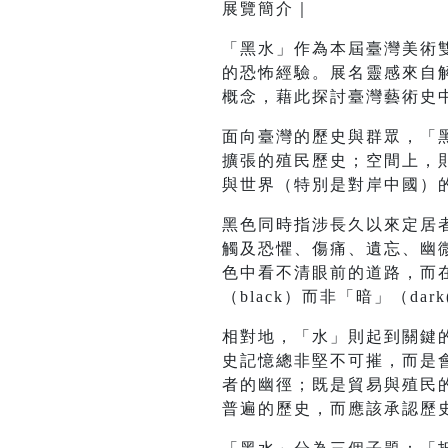
展覽簡介｜
「黑水」作為本屆臺灣美術
的恐怖經驗。展名靈感來自解殖理論
概念，藉此探討臺灣藝術史
面向臺灣的歷史與群眾，「
擴張的殖民歷史；空間上，
與世界（特別是對岸中國）
黑色同時指涉長久以來定居
觸及恐懼、傷痛、遺忘、幽
色中看不清眼前的道路，而
（black）而非「暗」（dark
相對地，「水」則起到關鍵
史記憶總非堅不可摧，而是
者的幽徑；既是貿易與殖民
普遍的歷史，而應該承認歷