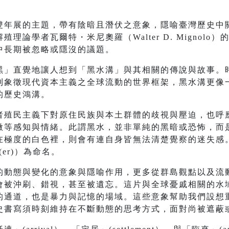
雙年展的主題，帶有陰暗且潛伏之意象，隱喻臺灣歷史中
學者瓦爾特・米尼奧羅（Walter D. Mignolo）的「晦
中長期被忽略或隱沒的議題。
黑」直覺地讓人想到「黑水溝」與其相關的傳說與故事。
則象徵現代資本主義之全球流動的世界框架，黑水溝更像
的歷史鴻溝。
者殖民主義下對原住民族與本土群體的歧視與壓迫，也呼
微等感知與情緒。此謂黑水，並非單純的黑暗或恐怖，而
在極度的白色裡，則會有連自身皆無法清楚覺察的迷失感
(er)）為命名。
的動態與變化的意象與隱喻作用，更多從群島觀點以及流
會被沖刷、錯視，甚至被遺忘。這片與全球憂戚相關的水
的通道，也是暴力與記憶的場域。這些意象幫助我們設想
史書寫須時刻維持在不斷動態的思考方式，面對尚被遮蔽