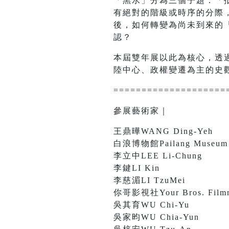
「黑水」分為三個子題：「抵達」(a
有絕對的階級或時序的分際
後，如何轉變為尚未到來的
認？
本屆雙年展以此為核心，透
陸中心、政權變遷為主的史
====================
參展藝術家｜
王鼎曄WANG Ding-Yeh
白浪博物館Pailang Museum
李立中LEE Li-Chung
李鍵LI Kin
李慈湄LI TzuMei
你哥影視社Your Bros. Filmm
吳其育WU Chi-Yu
吳家昀WU Chia-Yun