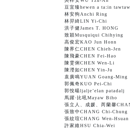
吳梓安WU Tzu-An
豆宜臻hewen a ta:in tawtaw
林安狗Anchi Ring
林羿綺LIN Yi-Chi
洪子健James T. HONG
致穎Musquiqui Chihying
高俊宏KAO Jun Honn
陳界仁CHEN Chieh-Jen
陳飛豪CHEN Fei-Hao
陳雯俐CHEN Wen-Li
陳瀅如CHEN Yin-Ju
袁廣鳴YUAN Goang-Ming
郭佩奇KUO Pei-Chi
郭悅暘ljalje’elan patadalj
馬躍·比吼Mayaw Biho
張立人、成媛、芮蘭馨CHANG Li
張致中CHANG Chi-Chung
張紋瑄CHANG Wen-Hsuan
許家維HSU Chia-Wei