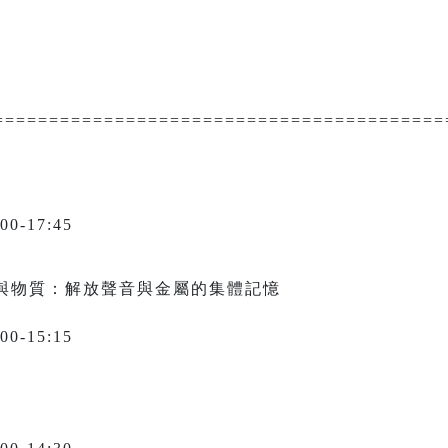
=========================================
0-17:45
官與物質：解放聲音與金屬的集體記憶
0-15:15