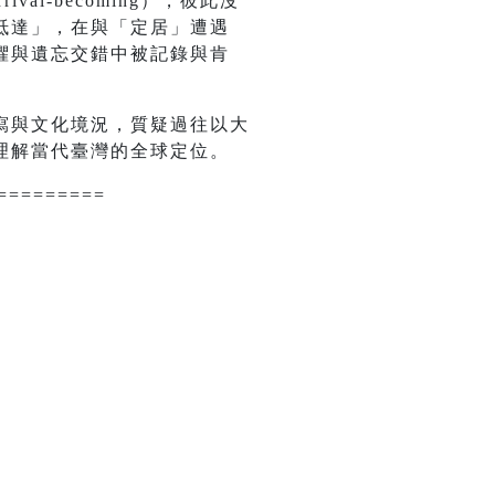
val-becoming），彼此沒
抵達」，在與「定居」遭遇
懼與遺忘交錯中被記錄與肯
寫與文化境況，質疑過往以大
理解當代臺灣的全球定位。
=========