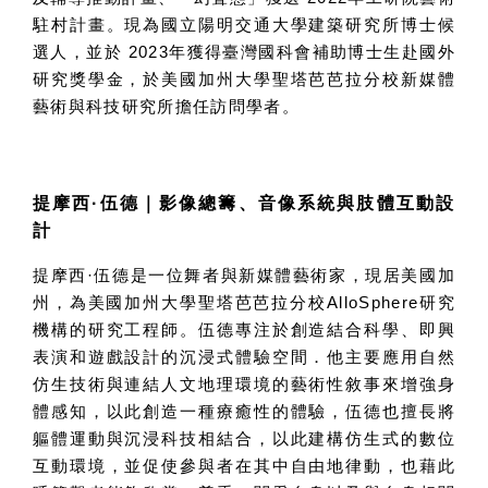
駐村計畫。現為國立陽明交通大學建築研究所博士候
選人，並於
2023
年獲得臺灣國科會補助博士生赴國外
研究獎學金，於美國加州大學聖塔芭芭拉分校新媒體
藝術與科技研究所擔任訪問學者。
提摩西·伍德
｜
影像總籌、音像系統與肢體互動設
計
提摩西·伍德是一位舞者與新媒體藝術家，現居美國加
州，為美國加州大學聖塔芭芭拉分校
AlloSphere
研究
機構的研究工程師。伍德專注於創造結合科學、即興
表演和遊戲設計的沉浸式體驗空間．他主要應用自然
仿生技術與連結人文地理環境的藝術性敘事來增強身
體感知，以此創造一種療癒性的體驗，伍德也擅長將
軀體運動與沉浸科技相結合，以此建構仿生式的數位
互動環境，並促使參與者在其中自由地律動，也藉此