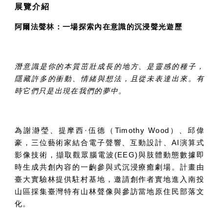
展覽介紹
阿爾法聲林：一場探索內在意識的沉浸聲光遊歷
潛意識是你的本質茁壯成長的地方、是靈感的種子，
隱藏許多的衝動、情緒與想法，且從未表達出來。有
時它們只是出現在我們的夢中。
為謝瀞瑩、提摩西·伍德（
Timothy Wood
）、邱偉
豪，三位藝術家結合電子聲響、互動設計、
AI
演算式
影像技術，擷取觀眾腦電波
(EEG)
與肢體動態數據即
時生成共創內容的一齣參與式沉浸療癒劇場。計畫由
臺大實驗林提供駐村基地，邀請創作者實地進入南投
山區採集臺灣特有山林聲像與參訪當地原住民部落文
化。