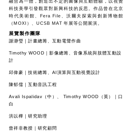
融合為一體，創造出不定的圖像與互動體驗，以視覺
科技美學引發觀眾對新興科技的反思。作品曾在北京
時代美術館、
Fera File
、沃爾夫探索與創新博物館
（
MOXI
）、
UCSB MAT
年展等公開展演。
展覽製作團隊
謝瀞瑩｜計畫總籌、互動電聲作曲
Timothy WOOD
｜影像總籌、音像系統與肢體互動設
計
邱偉豪｜技術總籌、AI演算與互動視覺設計
陳郁儒｜互動音訊工程
Avali Ispalidav
（中）、 Timothy WOOD（英）｜口
白
洪以樺｜研究助理
曾祥非教授｜研究顧問