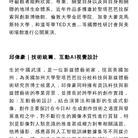
呼籲觀者能夠欣賞、尊重、關愛自身以及與自身相關
聯的地球生命體系。近年作品多獲邀於聖塔芭芭拉探
索與創新博物館、倫敦大學金匠學院、加拿大麥克馬
斯特大學，和溫哥華
TED
大會…等國際性研討會與美
術場館進行公開展演。
邱偉豪
｜
技術統籌、互動
AI
視覺設計
生於中國武漢，是一位新媒體藝術家，現居美國加
州，為美國加州大學聖塔芭芭拉分校科技與新媒體藝
術研究所博士候選人，邱偉豪同時擁有資訊科技與新
媒體藝術的專業背景，並擅長於跨學科的創作實踐，
如：互動藝術設計，結合演算法和攝影的生成式影
像。創作主要探討在今日
AI
生成創作技術之過渡與發
展進程之中，對不斷衍生的圖像本質性進行質疑，特
別是影像對人類意識的推進甚或權力剝奪相關議題。
他將攝影、感應器與人工智能訓練數據集等不同媒介