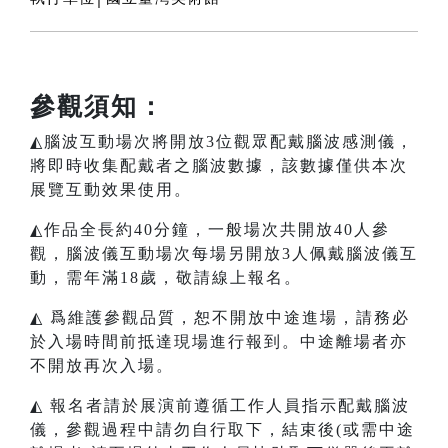
參觀須知：
◭腦波互動場次將開放3位觀眾配戴腦波感測儀，
將即時收集配戴者之腦波數據，該數據僅供本次
展覽互動效果使用。
◭作品全長約40分鐘，一般場次共開放40人參
觀，腦波儀互動場次每場另開放3人佩戴腦波儀互
動，需年滿18歲，敬請線上報名。
◭ 爲維護參觀品質，恕不開放中途進場，請務必
於入場時間前抵達現場進行報到。中途離場者亦
不開放再次入場。
◭ 報名者請於展演前遵循工作人員指示配戴腦波
儀，參觀過程中請勿自行取下，結束後(或需中途