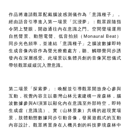
作品將邀請觀眾配戴腦波感測儀作為「意識種子」，
經由語音引導進入第一場景「沉浸夢」：觀眾跟隨指
令閉上雙眼，開啟通往內在意識之門。空間聲場運用
自然聲景、動態電聲、低音拍頻（
Monaural Beat
）
同步光色頻率，並連結「意識種子」之腦波數據即時
生成音像內容作為聲光療癒處方，聽、觸聯覺同步誘
發內在深層感受。此場景以集體共創的音像冥想儀式
帶領觀眾緩緩沉入潛意識。
第二場景「探索夢」：喚醒並引導觀眾開放身心參與
互動，視覺內容主以臺灣山林元素建構一座森林，腦
波數據參與
AI
演算以顯化內在意識至外部時空，即時
生成虛（意識流）、實（山林景象）共構的超現實場
景，肢體動態數據同步引動音像，發展遊戲式的互動
內容設計。觀眾將置身在人機共創的科技夢境森林中