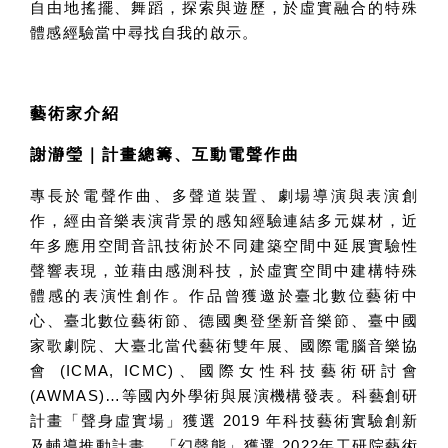
自由地搖擺、舞蹈，探索與遊歷，於虛實融合的特殊
體感經驗當中尋找自我的啟示。
藝術家介紹
謝瀞瑩
｜
計畫總籌、互動電聲作曲
專長於電聲作曲、多聲道裝置、劇場導演與表演創
作，經由音樂表演背景的感知經驗連結多元媒材，近
年多應用空間音訊技術於不同建築空間中延展實驗性
聲響表現，並藉由感測科技，於虛實空間中建構特殊
體感的表演性創作。作品曾獲邀於臺北數位藝術中
心、臺北數位藝術節、德國奧登堡新音樂節、臺中國
家歌劇院、大臺北當代藝術雙年展、國際電腦音樂協
會
(ICMA, ICMC)
、國際女性科技藝術研討會
(AWMAS)
…等國內外學術與展演機構發表。科藝創研
計畫「聲身虛實場」獲選
2019
年科技藝術實驗創新
及輔導推動計畫、「幻聲態」獲選
2022
年工研院藝術