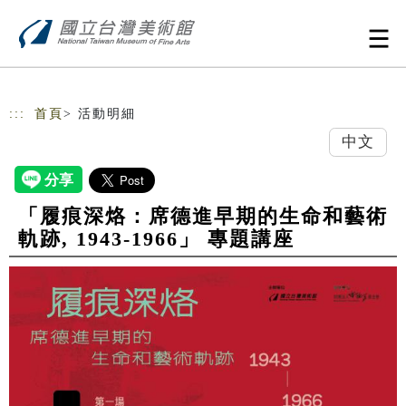
跳到主要內容
網站導覽
:::
首頁
> 活動明細
中文
「履痕深烙：席德進早期的生命和藝術
軌跡, 1943-1966」 專題講座