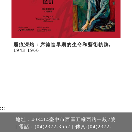
履痕深烙：席德進早期的生命和藝術軌跡,
1943-1966
:::
地址：403414臺中市西區五權西路一段2號
| 電話：(04)2372-3552 | 傳真:(04)2372-