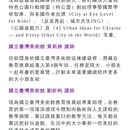
現為超越遊戲團隊共同創辦人，前社團法人還我
特色公園行動聯盟（特公盟）創始理事暨國際學
研智庫。與各國作者合撰《City at Eye Level
for Kids》、《反造再起：城市共生ING》、
《公園遊戲力》及《45 Urban Ideas for Ukraine
— and Every Other City in the World》等書。
國立臺灣美術館 黃莉婷 講師
目前隱身於國立臺灣美術館這棟建築裡，潛藏在
教育推廣組邁入第4個年頭，任務是陪大、小朋友
一起有趣的逛展覽，許願未來還要繼續陪伴更多
的大小朋友殺
國立臺灣美術館 劉昕昀 講師
現為國立臺灣美術館教育推廣組專案助理，在教
育的第一現場深感現今體制內藝術與人文課程的
教學侷限，嘗試跳脫窠臼的教學方法，每天都在
嘗試把好玩遊戲、生活中的大小事和一些美好的