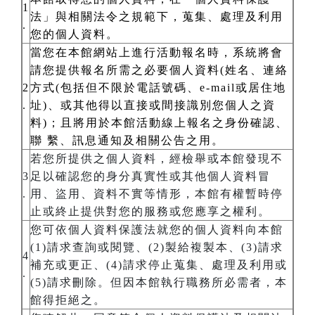
1
法」與相關法令之規範下，蒐集、處理及利用
.
您的個人資料。
當您在本館網站上進行活動報名時，系統將會
請您提供報名所需之必要個人資料(姓名、連絡
2
方式(包括但不限於電話號碼、e-mail或居住地
.
址)、或其他得以直接或間接識別您個人之資
料)；且將用於本館活動線上報名之身份確認、
聯 繫、訊息通知及相關公告之用。
若您所提供之個人資料，經檢舉或本館發現不
3
足以確認您的身分真實性或其他個人資料冒
.
用、盜用、資料不實等情形，本館有權暫時停
止或終止提供對您的服務或您應享之權利。
您可依個人資料保護法就您的個人資料向本館
(1)請求查詢或閱覽、(2)製給複製本、(3)請求
4
補充或更正、(4)請求停止蒐集、處理及利用或
.
(5)請求刪除。但因本館執行職務所必需者，本
館得拒絕之。