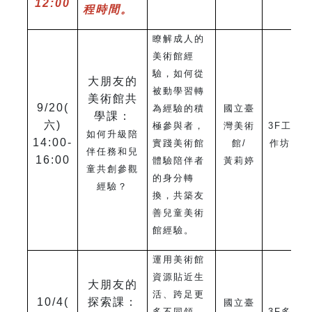
12:00
程時間。
瞭解成人的
美術館經
驗，如何從
大朋友的
被動學習轉
美術館共
9/20(
為經驗的積
國立臺
學課：
六)
極參與者，
灣美術
3F
工
如何升級陪
14:00-
實踐美術館
館/
作坊
伴任務和兒
16:00
體驗陪伴者
黃莉婷
童共創參觀
的身分轉
經驗？
換，共築友
善兒童美術
館經驗。
運用美術館
資源貼近生
大朋友的
活、跨足更
10/4(
探索課：
國立臺
多不同領
3F
多