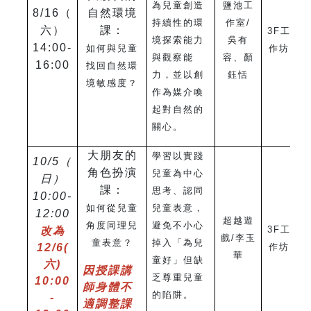
為兒童創造
鹽池工
8/16
（
自然環境
持續性的環
作室/
六）
課：
3F
工
境探索能力
吳有
14:00-
如何與兒童
作坊
與觀察能
容、顏
16:00
找回自然環
力，並以創
鈺恬
境敏感度？
作為媒介喚
起對自然的
關心。
大朋友的
學習以實踐
10/5（
角色扮演
兒童為中心
日）
課：
思考、認同
10:00-
如何從兒童
兒童表意，
12:00
超越遊
角度同理兒
避免不小心
3F
工
改為
戲/李玉
童表意？
掉入「為兒
12/6
(
作坊
華
童好」但缺
六)
因授課講
乏尊重兒童
10:00
師身體不
的陷阱。
-
適調整課