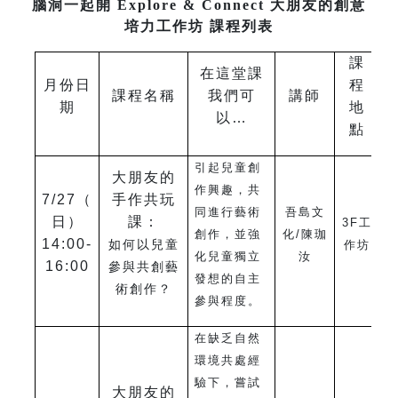
腦洞一起開 Explore & Connect 大朋友的創意
培力工作坊 課程列表
課
在這堂課
月份日
程
課程名稱
我們可
講師
期
地
以…
點
引起兒童創
大朋友的
作興趣，共
7/27
（
手作共玩
同進行藝術
吾島文
日）
課：
3F
工
創作，並強
化/陳珈
14:00-
如何以兒童
作坊
化兒童獨立
汝
16:00
參與共創藝
發想的自主
術創作？
參與程度。
在缺乏自然
環境共處經
驗下，嘗試
大朋友的