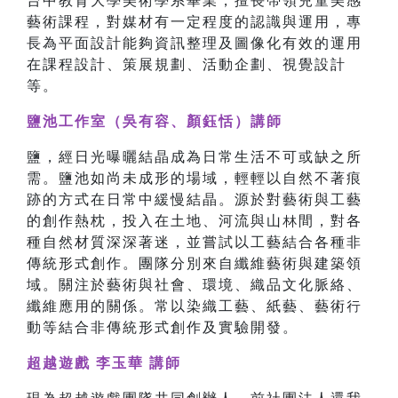
台中教育大學美術學系畢業，擅長帶領兒童美感
藝術課程，對媒材有一定程度的認識與運用，專
長為平面設計能夠資訊整理及圖像化有效的運用
在課程設計、策展規劃、活動企劃、視覺設計
等。
鹽池工作室（吳有容、顏鈺恬）講師
鹽，經⽇光曝曬結晶成為⽇常生活不可或缺之所
需。鹽池如尚未成形的場域，輕輕以⾃然不著痕
跡的⽅式在日常中緩慢結晶。源於對藝術與工藝
的創作熱枕，投入在⼟地、河流與⼭林間，對各
種⾃然材質深深著迷，並嘗試以⼯藝結合各種非
傳統形式創作。團隊分別來⾃纖維藝術與建築領
域。關注於藝術與社會、環境、織品⽂化脈絡、
纖維應⽤的關係。常以染織工藝、紙藝、藝術行
動等結合非傳統形式創作及實驗開發。
超越遊戲 李玉華 講師