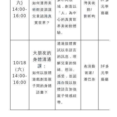
六)
如何運用美
灣美術
域，創造以
元學
14:00-
術館資源讓
館/
「人」為中
藝廳
16:00
兒童認識真
劉昕昀
心的真實世
實世界？
界美術館體
驗。
透過肢體嘗
試以非語言
大朋友的
的訊息，理
身體溝通
10/18
解兒童的情
課：
表演藝
3F
多
（六）
緒、想法、
如何以肢體
術家/
元學
14:00-
感受，並認
遊戲創造親
潘巴奈
藝廳
16:00
識自我以肢
子間的身體
體語言加強
語彙？
親子情感紐
帶。