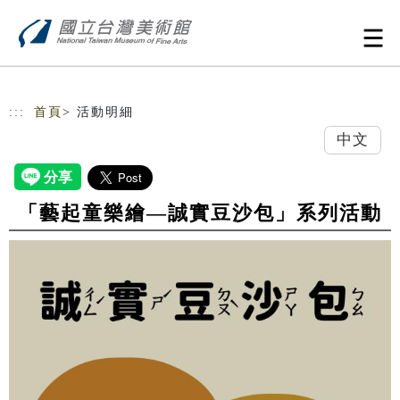
跳到主要內容
網站導覽
:::
首頁
> 活動明細
中文
「藝起童樂繪—誠實豆沙包」系列活動