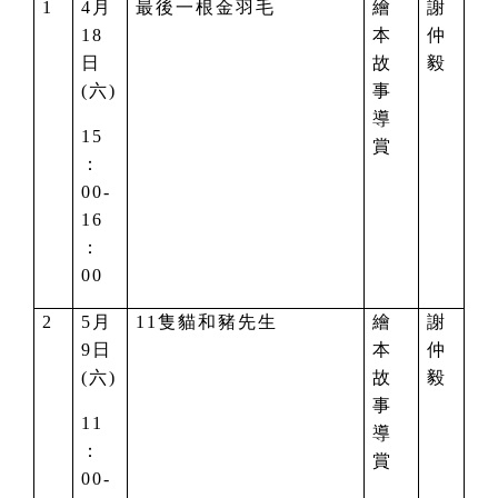
1
4
月
最後一根金羽毛
繪
謝
18
本
仲
日
故
毅
(六)
事
導
15
賞
：
00-
16
：
00
2
5
月
11
隻貓和豬先生
繪
謝
9日
本
仲
(六)
故
毅
事
11
導
：
賞
00-