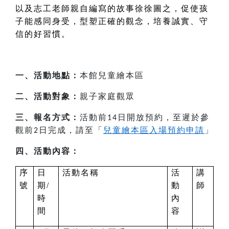
以及志工老師親自編寫的故事徐徐圖之，促使孩
子能感同身受，型塑正確的觀念，培養誠實、守
信的好習慣。
一、活動地點：
本館兒童繪本區
二、活動對象：
親子家庭觀眾
三、報名方式：
活動前
日開放預約，至遲於參
14
觀前
日完成，請至「
兒童繪本區入場預約申請
」
2
四、活動內容：
序
日
活動名稱
活
講
號
期/
動
師
時
內
間
容