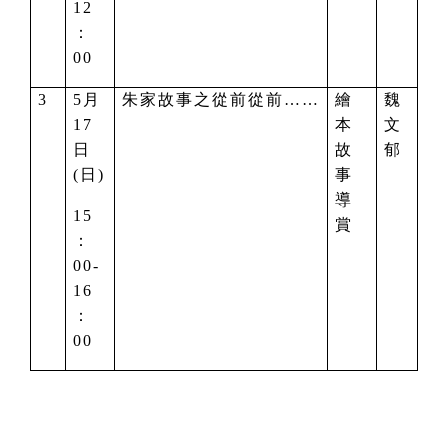
12
：
00
3
5
月
朱家故事之從前從前……
繪
魏
17
本
文
日
故
郁
(日)
事
導
15
賞
：
00-
16
：
00