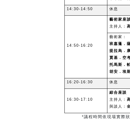
14:30-14:50
休息
藝術家座
主持人：
藝術家：
班嘉蓬．薩通
14:50-16:20
提拉烏．康昂
賈基．空考（
托馬斯．帕
胡安．埃斯
16:20-16:30
休息
綜合座談
16:30-17:10
主持人：
與談人：
*
議程時間依現場實際