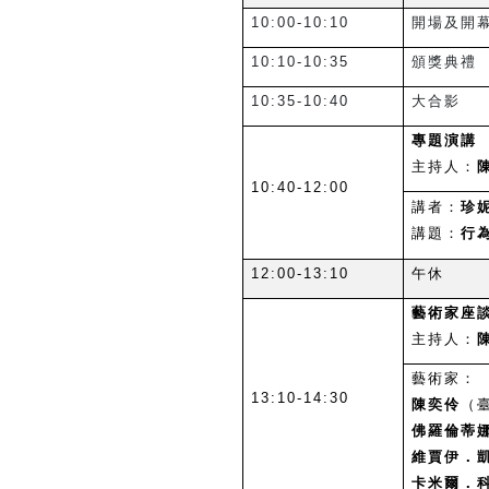
10:00-10:10
開場及開
10:10-10:35
頒獎典禮
10:35-10:40
大合影
專題演講
主持人：
10:40-12:00
講者：
珍妮
講題：
行
12:00-13:10
午休
藝術家座
主持人：
藝術家：
13:10-14:30
陳奕伶
（
佛羅倫蒂娜．
維賈伊．凱塔
卡米爾．科