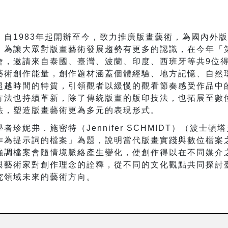
」自1983年起開辦至今，致力推廣版畫藝術，為國內外
。為讓大眾對版畫藝術
發展趨勢
有更多的認識，
在今年「
會
，邀請來自泰國、臺灣、波蘭、印度、西班牙等共9位
藝術創作能量，創作題材涵蓋個體經驗、地方記憶、自然
超越時間的特質，引領觀者以緩慢的觀看節奏感受作品中
方法也持續革新，除了傳統版畫的版印技法，也拓展至數
法，塑造版畫藝術更為多元的表現形式。
珍妮弗．施密特（Jennifer SCHMIDT）（波士
作為提示詞的檔案」為題，說明當代版畫實踐與數位檔案
強調檔案會隨情境脈絡產生變化，使創作得以在不同媒介
與藝術家對創作
理念的詮釋，從不同的文化觀點共同探討
究領域未來的藝術方向。