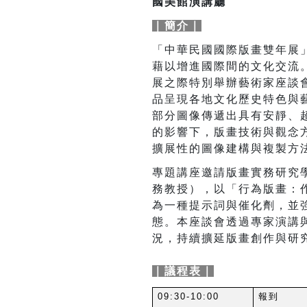
國美館演講廳
｜簡介｜
「中華民國國際版畫雙年展
藉以增進國際間的文化交流
展之際特別舉辦藝術家座談
品呈現各地文化歷史特色與
部分圖像傳遞出具有安靜、
的影響下，版畫技術與觀念
擴展性的圖像建構與複製方
專題講座邀請版畫實務研究學者
務教授），以「行為版畫：
為一種提示詞與催化劑，並
態。
本座談會透過專家演講
況，持續擴延版畫創作與研
｜議程表｜
09:30-10:00
報到