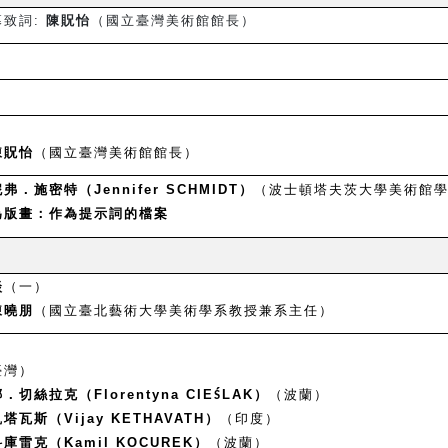
幕致詞:
陳貺怡
（國立臺灣美術館館長）
陳貺怡
（國立臺灣美術館館長）
弗．施密特（Jennifer SCHMIDT）
（波士頓塔夫茨大學美術館
為版畫：作為提示詞的檔案
談
（一）
陳曉朋
（國立臺北藝術大學美術學系教授兼系主任）
臺灣）
切絲拉克（Florentyna CIE
LAK
）
（波蘭）
Ś
瓦斯（Vijay KETHAVATH）
（印度）
庫雷克（Kamil KOCUREK）
（波蘭）