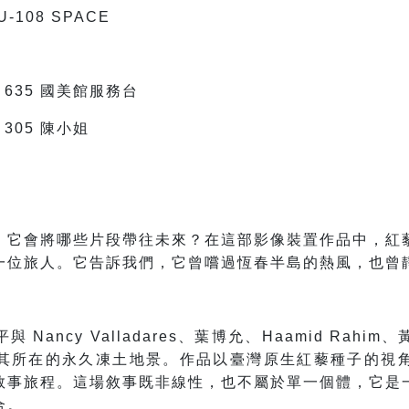
108 SPACE
 ＃635 國美館服務台
＃305 陳小姐
，它會將哪些片段帶往未來？在這部影像裝置作品中，紅
一位旅人。它告訴我們，它曾嚐過恆春半島的熱風，也曾
Nancy Valladares、葉博允、Haamid Rah
其所在的永久凍土地景。作品以臺灣原生紅藜種子的視
敘事旅程。這場敘事既非線性，也不屬於單一個體，它是
合。