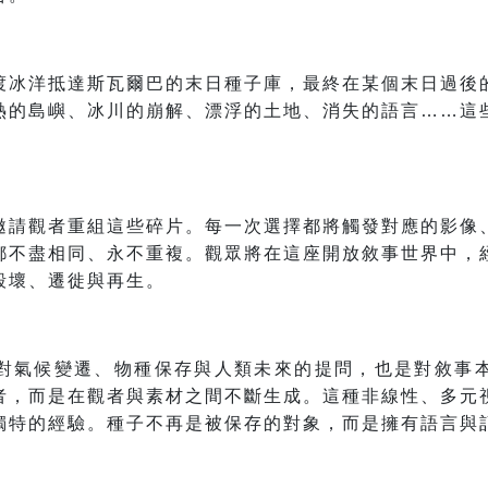
渡冰洋抵達斯瓦爾巴的末日種子庫，最終在某個末日過後
熱的島嶼、冰川的崩解、漂浮的土地、消失的語言……這
邀請觀者重組這些碎片。每一次選擇都將觸發對應的影像
都不盡相同、永不重複。觀眾將在這座開放敘事世界中，
毀壞、遷徙與再生。
對氣候變遷、物種保存與人類未來的提問，也是對敘事
者，而是在觀者與素材之間不斷生成。這種非線性、多元
獨特的經驗。種子不再是被保存的對象，而是擁有語言與
。