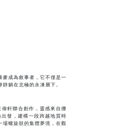
藜麥成為敘事者，它不僅是一
靜靜躺在北極的永凍層下。
im、黃偉軒聯合創作，靈感來自挪
角出發，建構一段跨越地質時
一場螺旋狀的集體夢境，在觀