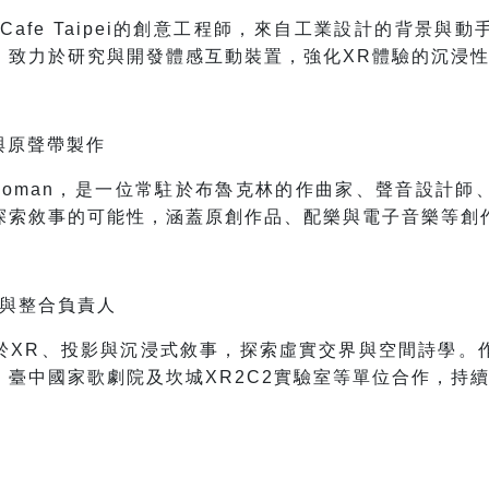
FabCafe Taipei的創意工程師，來自工業設計的背景
。致力於研究與開發體感互動裝置，強化XR體驗的沉浸
與原聲帶製作
ynoman，是一位常駐於布魯克林的作曲家、聲音設計
探索敘事的可能性，涵蓋原創作品、配樂與電子音樂等創
計與整合負責人
於XR、投影與沉浸式敘事，探索虛實交界與空間詩學。
、臺中國家歌劇院及坎城XR2C2實驗室等單位合作，持