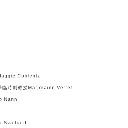
ie Coblentz
教授Marjolaine Verret
Nanni
Svalbard