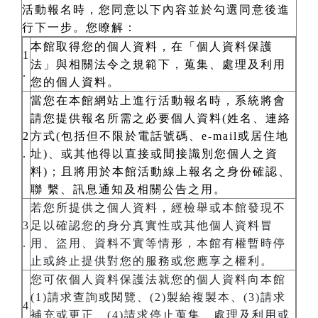
活動報名時，您同意以下內容並於勾選同意後進
行下一步。您瞭解：
本館取得您的個人資料，在「個人資料保護
1
法」與相關法令之規範下，蒐集、處理及利用
.
您的個人資料。
當您在本館網站上進行活動報名時，系統將會
請您提供報名所需之必要個人資料(姓名、連絡
2
方式(包括但不限於電話號碼、e-mail或居住地
.
址)、或其他得以直接或間接識別您個人之資
料)；且將用於本館活動線上報名之身份確認、
聯 繫、訊息通知及相關公告之用。
若您所提供之個人資料，經檢舉或本館發現不
3
足以確認您的身分真實性或其他個人資料冒
.
用、盜用、資料不實等情形，本館有權暫時停
止或終止提供對您的服務或您應享之權利。
您可依個人資料保護法就您的個人資料向本館
(1)請求查詢或閱覽、(2)製給複製本、(3)請求
4
補充或更正、(4)請求停止蒐集、處理及利用或