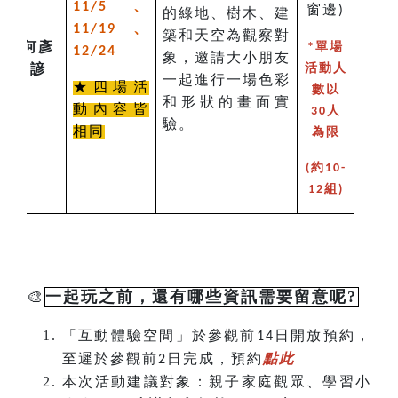
、
11/5
窗邊
)
的綠地、樹木、建
、
11/19
築和天空為觀察對
何彥
*單場
12/24
象，邀請大小朋友
諺
活動人
一起進行一場色彩
★四場活
數以
和形狀的畫面實
動內容皆
30人
驗。
相同
為限
(約10-
12組)
🎨
一起玩之前，還有哪些資訊需要留意呢?
「互動體驗空間」於參觀前
日開放預約，
14
至遲於參觀前
日完成，預約
點此
2
本次活動建議對象：親子家庭觀眾、學習小