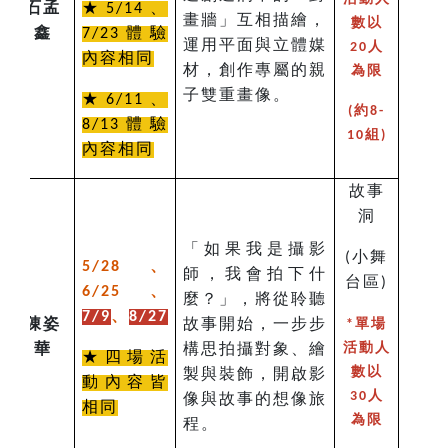
石孟
★5/14、
畫牆」互相描繪，
數以
鑫
7/23體驗
運用平面與立體媒
20人
內容相同
材，創作專屬的親
為限
子雙重畫像。
★6/11、
(約8-
8/13體驗
10組)
內容相同
故事
洞
「如果我是攝影
小舞
(
、
5/28
師，我會拍下什
台區
)
、
6/25
麼？」，將從聆聽
、
7/9
8/27
陳姿
故事開始，一步步
*單場
華
構思拍攝對象、繪
活動人
★四場活
製與裝飾，開啟影
數以
動內容皆
30人
像與故事的想像旅
相同
為限
程。