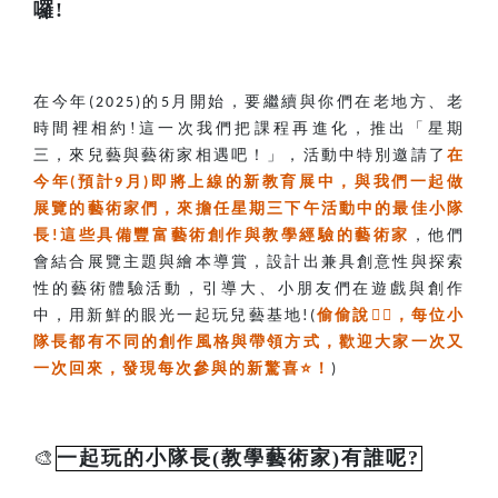
囉!
在今年
的
月開始，要繼續與你們在老地方、老
(2025)
5
時間裡相約!這一次我們把課程再進化，推出「星期
三，來兒藝與藝術家相遇吧！」，活動中特別邀請了
在
今年
預計
月
即將上線的新教育展中，與我們一起做
(
9
)
展覽的藝術家們，來擔任星期三下午活動中的最佳小隊
長
這些具備豐富藝術創作與教學經驗的藝術家
，他們
!
會結合展覽主題與繪本導賞，設計出兼具創意性與探索
性的藝術體驗活動，引導大、小朋友們在遊戲與創作
中，用新鮮的眼光一起玩兒藝基地
偷偷說
️️
，每位小
!(
隊長都有不同的創作風格與帶領方式，歡迎大家一次又
一次回來，發現每次參與的新驚喜
⭐
！
)
🎨
一起玩的小隊長(教學藝術家)有誰呢?