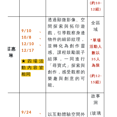
(約10-
12組)
透過顯微影像、空
全區
間探索與拓印遊
域
、
9/10
戲，引導觀察身邊
、
10/8
物件的細節紋理，
*單場
、
12/10
並轉化為創作靈
活動人
莊惠
12/17
感。課程鼓勵親子
數以
琳
組隊，一同進行
35人
★四場活
「尋寶式」探索與
為限
動內容皆
創作，感受觀察的
相同
(約12-
樂趣與創意的可
15組)
能。
故事
洞
、
9/24
玻璃
(
以互動體驗空間外