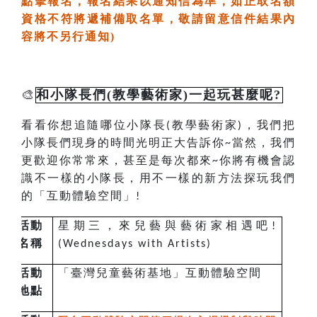
點擊報名，
報名結果以通知信為準，如正取名額
資格不符將遞補備取名單，敬請留意信件結果內
容將不另行通知
)
🎨
和小隊長們(教學藝術家)一起玩甚麼呢?
看看你想追隨哪位小隊長
教學藝術家
，我們把
(
)
小隊長們現身的時間光明正大告訴你
當然，我們
~
更歡迎你常常來，甚至是每次都來
你將有機會認
~
識不一樣的小隊長，用不一樣的新方法探玩我們
的「互動體驗空間」
!
活動
星期三，來兒藝與藝術家相遇吧
!
名稱
(Wednesdays with Artists)
活動
「臺灣兒童藝術基地」互動體驗空間
地點