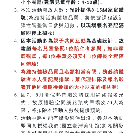
小小團體
建議兒童年齡：
歲
。
(
4-10
)
本次活動開放人數：
預計提供
組家庭體
8-15
驗
為維持活動體驗品質，將依據課程設計
(
彈性調整當日參與組數，
以現場報名登記滿
額即停止招收
)
因本活動多為
親子共同互動
為基礎設計，故
建議
每名兒童搭配
位陪伴者參與，如非家
1
庭觀眾，每3位學童必須安排1位師長全程陪
同體驗!
為維持體驗品質且名額相當有限，務必請體
驗者本人登記與排隊，禁代理排隊及報名影
響其他同樣期待參加的大小朋友的權益喔!
因7、8月暑假熱門場次將採用網路報名形
式，故原體驗空間網路預約單場次70人為
限，將扣除本活動人數後提供預約。
活動中將可能有攝影夥伴出沒，參與本活動
即同意授權我們
國立臺灣美術館
將相關影
(
)