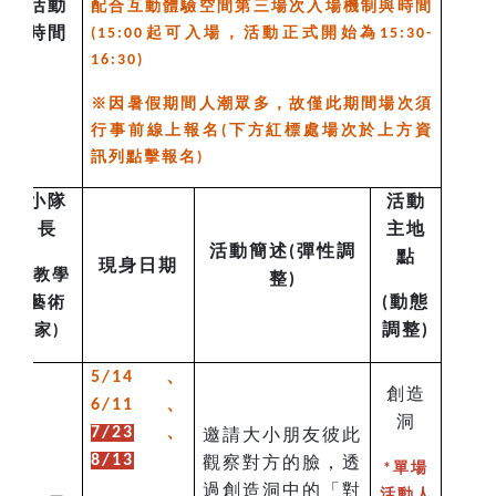
活動
配合互動體驗空間第三場次入場機制與時間
時間
起可入場，活動正式開始為
(15:00
15:30-
16:30)
※因暑假期間人潮眾多，故僅此期間場次須
行事前線上報名(下方紅標處場次於上方資
訊列點擊報名)
小隊
活動
長
主地
活動簡述
彈性調
(
點
現身日期
教學
(
整
)
動態
藝術
(
調整
家
)
)
、
5/14
創造
、
6/11
洞
、
7/23
邀請大小朋友彼此
8/13
觀察對方的臉，透
*單場
過創造洞中的「對
活動人