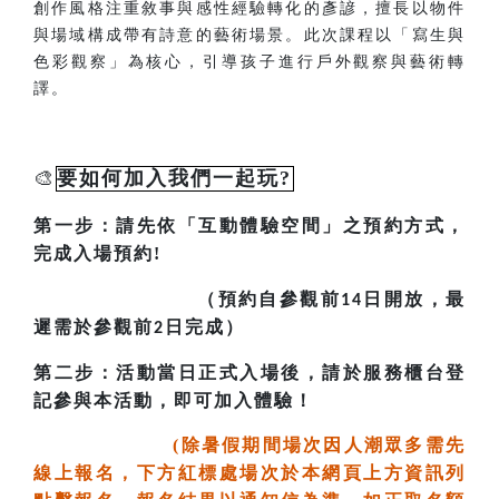
創作風格注重敘事與感性經驗轉化的彥諺，擅長以物件
與場域構成帶有詩意的藝術場景。此次課程以「寫生與
色彩觀察」為核心，引導孩子進行戶外觀察與藝術轉
譯。
🎨
要如何加入我們一起玩?
：請先依「互動體驗空間」之預約方式，
第一步
完成入場預約!
（預約自參觀前
日開放，最
14
遲需於參觀前
日完成）
2
：活動當日正式入場後，請於服務櫃台登
第二步
記參與本活動，即可加入體驗！
(除暑假期間場次因人潮眾多需先
線上報名，下方紅標處場次於本網頁上方資訊列