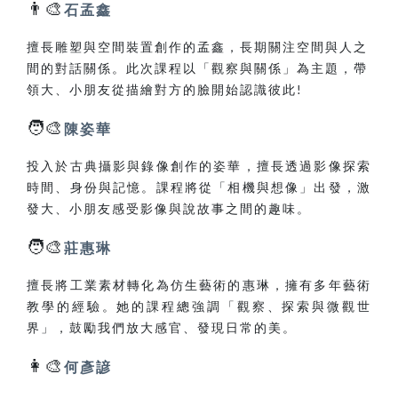
👨‍🎨
石孟鑫
擅長雕塑與空間裝置創作的孟鑫，長期關注空間與人之
間的對話關係。此次課程以「觀察與關係」為主題，帶
領大、小朋友從描繪對方的臉開始認識彼此
!
🧑‍🎨
陳姿華
投入於古典攝影與錄像創作的姿華，擅長透過影像探索
時間、身份與記憶。課程將從「相機與想像」出發，激
發大、小朋友感受影像與說故事之間的趣味。
🧑‍🎨
莊惠琳
擅長將工業素材轉化為仿生藝術的惠琳，擁有多年藝術
教學的經驗。她的課程總強調「觀察、探索與微觀世
界」，鼓勵我們放大感官、發現日常的美。
👩‍🎨
何彥諺