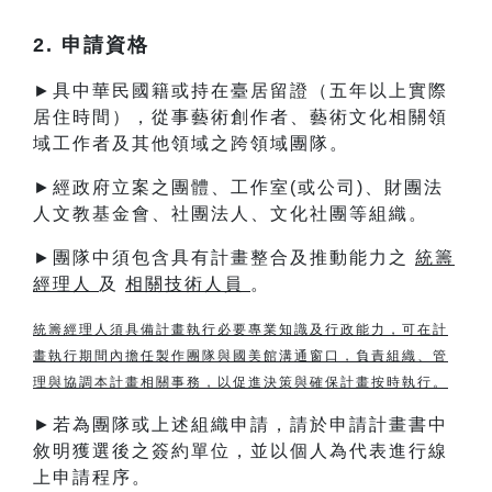
2. 申請資格
►具中華民國籍或持在臺居留證（五年以上實際
居住時間），從事藝術創作者、藝術文化相關領
域工作者及其他領域之跨領域團隊。
►經政府立案之團體、工作室(或公司)、財團法
人文教基金會、社團法人、文化社團等組織。
►團隊中須包含具有計畫整合及推動能力之
統籌
經理人
及
相關技術人員
。
統籌經理人須具備計畫執行必要專業知識及行政能力，可在計
畫執行期間內擔任製作團隊與國美館溝通窗口，負責組織、管
理與協調本計畫相關事務，以促進決策與確保計畫按時執行。
►若為團隊或上述組織申請，請於申請計畫書中
敘明獲選後之簽約單位，並以個人為代表進行線
上申請程序。