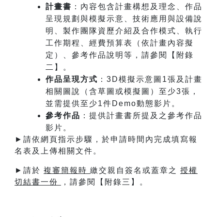
計畫書
：內容包含計畫構想及理念、作品
呈現規劃與模擬示意、技術應用與設備說
明、製作團隊資歷介紹及合作模式、執行
工作期程、經費預算表（依計畫內容擬
定）、參考作品說明等，請參閱【附錄
二】。
作品呈現方式
：3D模擬示意圖1張及計畫
相關圖說（含草圖或模擬圖）至少3張，
並需提供至少1件Demo動態影片。
參考作品
：提供計畫書所提及之參考作品
影片。
►請依網頁指示步驟，於申請時間內完成填寫報
名表及上傳相關文件。
►請於
複審簡報時
繳交親自簽名或蓋章之
授權
切結書一份
，請參閱【附錄三】。