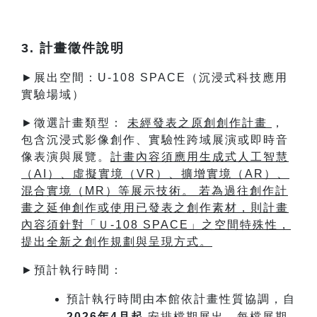
3. 計畫徵件說明
►展出空間：U-108 SPACE（沉浸式科技應用
實驗場域）
►徵選計畫類型：
未經發表之原創創作計畫
，
包含沉浸式影像創作、實驗性跨域展演或即時音
像表演與展覽。
計畫內容須應用生成式人工智慧
（AI）、虛擬實境（VR）、擴增實境（AR）、
混合實境（MR
）等展示技術。
若為過往創作計
畫之延伸創作或使用已發表之創作素材，則計畫
內容須針對「Ｕ-108 SPACE」之空間特殊性，
提出全新之創作規劃與呈現方式。
►預計執行時間：
預計執行時間由本館依計畫性質協調，自
2026年4月起
安排檔期展出，每檔展期