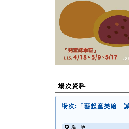
場次資料
場次:
「藝起童樂繪—誠
場 地