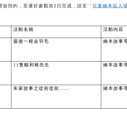
開放預約，至遲於參觀前
日完成，請至「
兒童繪本區入
2
活動名稱
活動內容
最後一根金羽毛
繪本故事
11
隻貓和豬先生
繪本故事
朱家故事之從前從前……
繪本故事