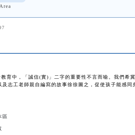
Area
97
教育中，「誠信(實)」二字的重要性不言而喻。我們希
以及志工老師親自編寫的故事徐徐圖之，促使孩子能感同
本區
眾