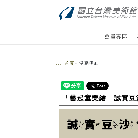
跳到主要內容
網站導覽
會員專區
:::
首頁
> 活動明細
「藝起童樂繪—誠實豆