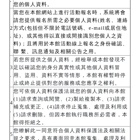
.
您的個人資料。
當您在本館網站上進行活動報名時，系統將會
請您提供報名所需之必要個人資料(姓名、連絡
2
方式(包括但不限於電話號碼、e-mail或居住地
.
址)、或其他得以直接或間接識別您個人之資
料)；且將用於本館活動線上報名之身份確認、
聯 繫、訊息通知及相關公告之用。
若您所提供之個人資料，經檢舉或本館發現不
3
足以確認您的身分真實性或其他個人資料冒
.
用、盜用、資料不實等情形，本館有權暫時停
止或終止提供對您的服務或您應享之權利。
您可依個人資料保護法就您的個人資料向本館
(1)請求查詢或閱覽、(2)製給複製本、(3)請求
4
補充或更正、(4)請求停止蒐集、處理及利用或
.
(5)請求刪除。但因本館執行職務所必需者，本
館得拒絕之。
您瞭解此一同意符合個人資料保護法及相關法
5
規之要求，具有書面同意本館蒐集、處理及利