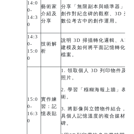
14:0
藝術家
分享「無限副本與瞄準器」展
0-
介紹及
創作對紀念碑的觀察、3D 列
14:3
分享
數位考古中的創作運用。
0
14:3
說明 3D 掃描轉化邏輯、AI 
0-
技術解
建模及如何將平面記憶轉化為
15:0
析
檔案。
0
1. 領取個人 3D 列印物件及對
照片。
2. 學習「糨糊海報上牆」表貼
術。
15:0
實作練
0-
習：記
3. 將影像與立體物件結合，創
16:3
憶表貼
具個人記憶溫度的複合媒材紀
0
碑。