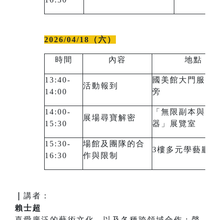
2026/04/18（六）
時間
內容
地點
13:40-
國美館大門服務
活動報到
14:00
旁
14:00-
「無限副本與瞄
展場尋寶解密
15:30
器」展覽室
15:30-
場館及團隊的合
3樓多元學藝廳
16:30
作與限制
｜
講者：
賴士超
喜愛廣泛的藝術文化，以及各種跨領域合作；聲