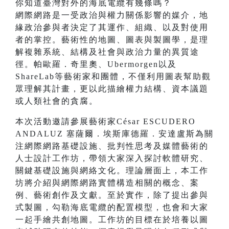
你知道臺灣對外的海底電纜有幾條嗎？
網際網路是一受政治與權力關係影響的媒介，地
緣政治參與者決定了其運作、組織、以及對使用
者的掌控。藝術性的地圖、圖表與製圖學，是理
解複雜系統、結構及社會與政治力量的異質途
徑。帕歐羅．奇里奧、Ubermorgen以及
ShareLab等藝術家和團體，不僅利用圖表幫助觀
眾理解其計畫，更以此描繪權力結構、資本議題
或人類社會的貪腐。
本次活動邀請參展藝術家César ESCUDERO
ANDALUZ 塞薩爾．埃斯庫德羅．安達盧斯為關
注網際網路基礎設施、批判性思考及媒體藝術的
人士設計工作坊，帶領大家深入探討軟體研究、
關鍵基礎設施與網絡文化。理論層面上，本工作
坊將介紹與網際網路實體構造相關的概念、案
例、藝術創作及文獻。至於實作，除了提出參與
式製圖，勾勒海底電纜的配置模型，也會和大家
一起手繪共創地圖。工作坊的目標在於培養以圖