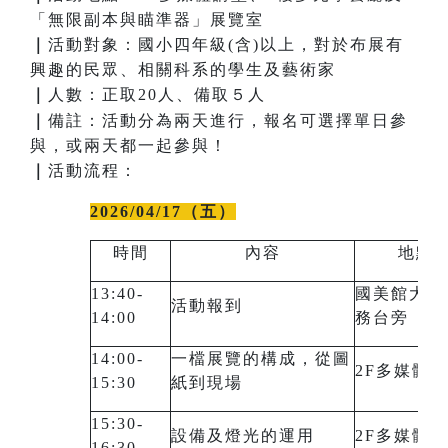
「無限副本與瞄準器」展覽室
｜
活動對象：國小四年級(含)以上，對於布展有
興趣的民眾、相關科系的學生及藝術家
｜
人數：正取20人、備取５人
｜
備註：活動分為兩天進行，報名可選擇單日參
與，或兩天都一起參與！
｜
活動流程：
2026/04/17（五）
時間
內容
地點
13:40-
國美館大門
活動報到
14:00
務台旁
14:00-
一檔展覽的構成，從圖
2F多媒體
15:30
紙到現場
15:30-
設備及燈光的運用
2F多媒體
16:30