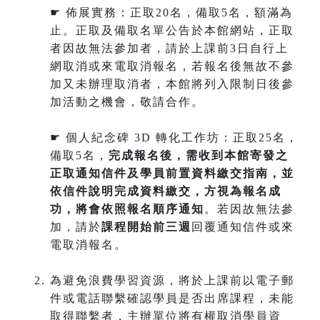
☛ 佈展實務：正取20名，備取5名，額滿為
止。正取及備取名單公告於本館網站，正取
者因故無法參加者，請於上課前3日自行上
網取消或來電取消報名，若報名後無故不參
加又未辦理取消者，本館將列入限制日後參
加活動之機會，敬請合作。
☛ 個人紀念碑 3D 轉化工作坊：正取25名，
備取5名，
完成報名後，需收到本館寄發之
正取通知信件及學員前置資料繳交指南，並
依信件說明完成資料繳交，方視為報名成
功，將會依照報名順序通知
。若因故無法參
加，請於
課程開始前三週
回覆通知信件或來
電取消報名。
為避免浪費學習資源，將於上課前以電子郵
件或電話聯繫確認學員是否出席課程，未能
取得聯繫者，主辦單位將有權取消學員資