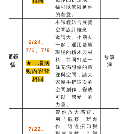
相同
幅可以無限延伸
的創意。
本課程結合展覽
空間設計概念，
邀請大、小朋友
6/24、
一起，運用基地
7/1、7/8
現場的積木與材
顏鈺
故事
料，共同打造一
★三場活
恬
洞
條充滿想像的路
動內容皆
徑與空間，讓大
相同
家親手把這次的
空間創作，變成
可以「感受」的
力量。
帶你放大感官、
用「觀察」玩創
作！透過拓印與
7/22、
探索遊戲，引導