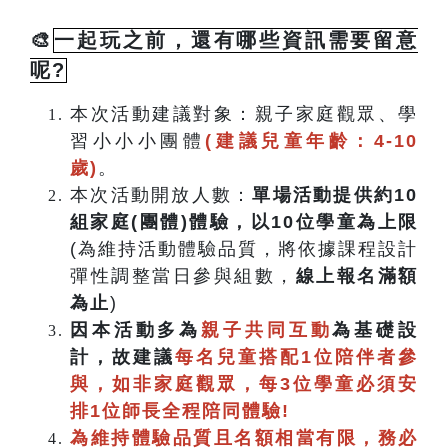
🎨
一起玩之前，還有哪些資訊需要留意
呢?
本次活動建議對象：親子家庭觀眾、學
習小小小團體
(建議兒童年齡：4-10
歲)
。
本次活動開放人數：
單場活動提供約10
組家庭(團體)體驗，
以10位學童為上限
(為維持活動體驗品質，將依據課程設計
彈性調整當日參與組數，
線上報名滿額
為止
)
因本活動多為
親子共同互動
為基礎設
計，故建議
每名兒童搭配1
位陪伴者參
與，如非家庭觀眾，每3位學童必須安
排1位師長全程陪同體驗!
為維持體驗品質且名額相當有限，務必