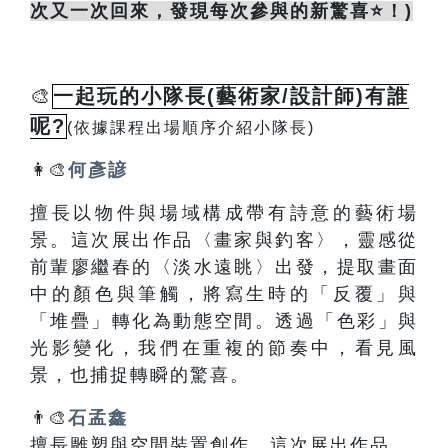
次又一次回來，發現每次參與的新驚喜⭐！)
🎨
一起玩的小隊長(藝術家/設計師)有誰
呢?
(依據課程出場順序介紹小隊長)
👩‍🎨
何彥諺
擅長以物件與場域構成帶有詩意的藝術場
景。這次展出作品〈畫家與釣客〉，靈感從
前輩廖繼春的〈淡水遠眺〉出發，提取畫面
中的顏色與筆觸，將寫生時的「反覆」與
「堆疊」轉化為動態空間。透過「色彩」與
光影變化，我們在重複的節奏中，看見風
景，也捕捉轉瞬的驚喜。
👨‍🎨
石孟鑫
擅長雕塑與空間裝置創作。這次展出作品