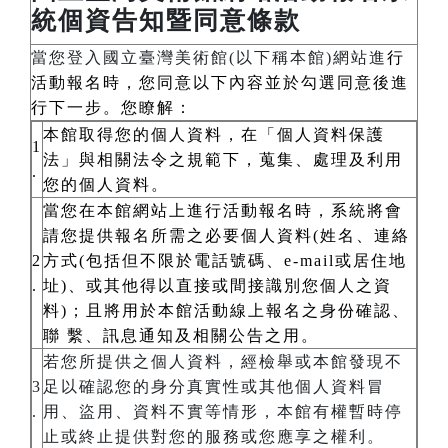
統個資告知暨同意條款
當您登入國立臺灣美術館(以下稱本館)網站進
行
活動報名時，您同意以下內容並於勾選同意後進
行下一步。您瞭解：
本館取得您的個人資料，在「個人資料保護
1
法」與相關法令之規範下，蒐集、處理及利用
.
您的個人資料。
當您在本館網站上進行活動報名時，系統將會
請您提供報名所需之必要個人資料(姓名、連絡
2
方式(包括但不限於電話號碼、e-mail或居住地
.
址)、或其他得以直接或間接識別您個人之資
料)；且將用於本館活動線上報名之身份確認、
聯 繫、訊息通知及相關公告之用。
若您所提供之個人資料，經檢舉或本館發現不
3
足以確認您的身分真實性或其他個人資料冒
.
用、盜用、資料不實等情形，本館有權暫時停
止或終止提供對您的服務或您應享之權利。