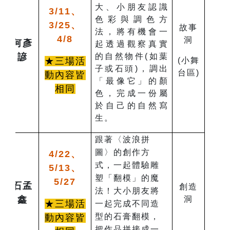
大、小朋友認識
3/11、
色彩與調色方
3/25、
故事
法，將有機會一
4/8
洞
何彥
起透過觀察真實
諺
的自然物件(如葉
★三場活
(小舞
子或石頭)，調出
台區)
動內容皆
「最像它」的顏
相同
色，完成一份屬
於自己的自然寫
生。
跟著〈波浪拼
圖〉的創作方
4/22、
式，一起體驗雕
5/13、
塑「翻模」的魔
5/27
石孟
創造
法！大小朋友將
鑫
洞
★三場活
一起完成不同造
型的石膏翻模，
動內容皆
把作品拼接成一