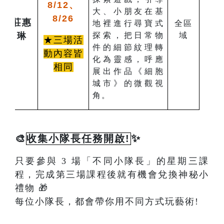
8/12、
大、小朋友在基
8/26
莊惠
地裡進行尋寶式
全區
琳
探索，把日常物
域
★三場活
件的細節紋理轉
動內容皆
化為靈感，呼應
相同
展出作品《細胞
城市》的微觀視
角。
✨
🎨
收集小隊長任務開啟!
只要參與 3 場「不同小隊長」的星期三課
程，完成第三場課程後就有機會兌換神秘小
禮物 🎁
每位小隊長，都會帶你用不同方式玩藝術!