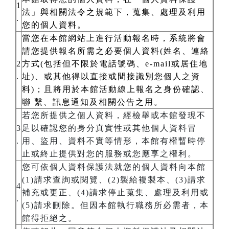
1
法」與相關法令之規範下，蒐集、處理及利用
.
您的個人資料。
當您在本館網站上進行活動報名時，系統將會
請您提供報名所需之必要個人資料(姓名、連絡
2
方式(包括但不限於電話號碼、e-mail或居住地
.
址)、或其他得以直接或間接識別您個人之資
料)；且將用於本館活動線上報名之身份確認、
聯 繫、訊息通知及相關公告之用。
若您所提供之個人資料，經檢舉或本館發現不
3
足以確認您的身分真實性或其他個人資料冒
.
用、盜用、資料不實等情形，本館有權暫時停
止或終止提供對您的服務或您應享之權利。
您可依個人資料保護法就您的個人資料向本館
(1)請求查詢或閱覽、(2)製給複製本、(3)請求
4
補充或更正、(4)請求停止蒐集、處理及利用或
.
(5)請求刪除。但因本館執行職務所必需者，本
館得拒絕之。