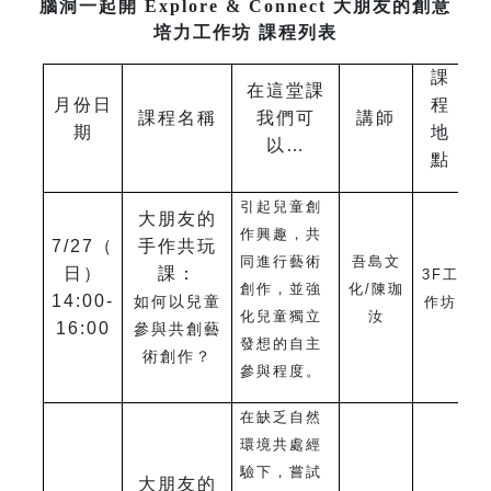
腦洞一起開 Explore & Connect 大朋友的創意
培力工作坊 課程列表
課
在這堂課
月份日
程
課程名稱
我們可
講師
期
地
以…
點
引起兒童創
大朋友的
作興趣，共
7/27
（
手作共玩
同進行藝術
吾島文
日）
課：
3F
工
創作，並強
化/陳珈
14:00-
如何以兒童
作坊
化兒童獨立
汝
16:00
參與共創藝
發想的自主
術創作？
參與程度。
在缺乏自然
環境共處經
驗下，嘗試
大朋友的