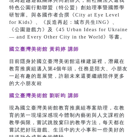
現為超越遊戲團隊共同創辦人，前社團法人還我
特色公園行動聯盟（特公盟）創始理事暨國際學
研智庫。與各國作者合撰《City at Eye Level
for Kids》、《反造再起：城市共生ING》、
《公園遊戲力》及《45 Urban Ideas for Ukraine
— and Every Other City in the World》等書。
國立臺灣美術館 黃莉婷 講師
目前隱身於國立臺灣美術館這棟建築裡，潛藏在
教育推廣組邁入第4個年頭，任務是陪大、小朋友
一起有趣的逛展覽，許願未來還要繼續陪伴更多
的大小朋友殺
國立臺灣美術館 劉昕昀 講師
現為國立臺灣美術館教育推廣組專案助理，在教
育的第一現場深感現今體制內藝術與人文課程的
教學侷限，嘗試跳脫窠臼的教學方法，每天都在
嘗試把好玩遊戲、生活中的大小事和一些美好的