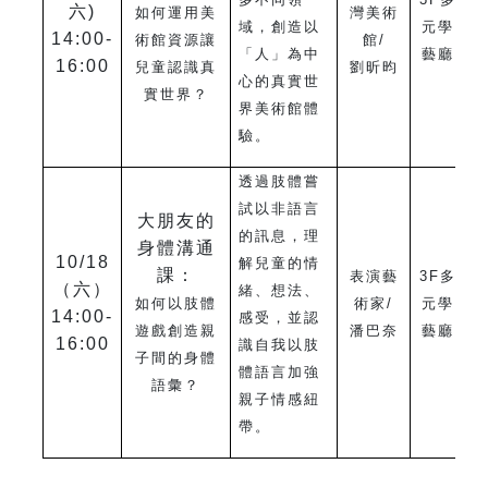
六)
如何運用美
灣美術
域，創造以
元學
14:00-
術館資源讓
館/
「人」為中
藝廳
16:00
兒童認識真
劉昕昀
心的真實世
實世界？
界美術館體
驗。
透過肢體嘗
試以非語言
大朋友的
的訊息，理
身體溝通
10/18
解兒童的情
課：
表演藝
3F
多
（六）
緒、想法、
如何以肢體
術家/
元學
14:00-
感受，並認
遊戲創造親
潘巴奈
藝廳
16:00
識自我以肢
子間的身體
體語言加強
語彙？
親子情感紐
帶。