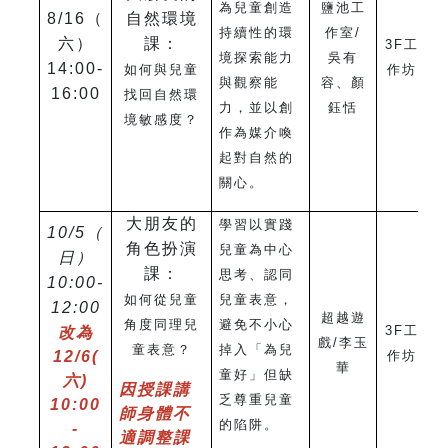
為兒童創造
鹽池工
8/16
（
自然環境
持續性的環
作室/
六）
課：
3F
工
境探索能力
吳有
14:00-
如何與兒童
作坊
與觀察能
容、顏
16:00
找回自然環
力，並以創
鈺恬
境敏感度？
作為媒介喚
起對自然的
關心。
大朋友的
學習以實踐
10/5（
角色扮演
兒童為中心
日）
課：
思考、認同
10:00-
如何從兒童
兒童表意，
12:00
超越遊
角度同理兒
避免不小心
3F
工
改為
戲/李玉
童表意？
掉入「為兒
12/6
(
作坊
華
童好」但缺
六)
因授課講
乏尊重兒童
10:00
師身體不
的陷阱。
-
適調整課