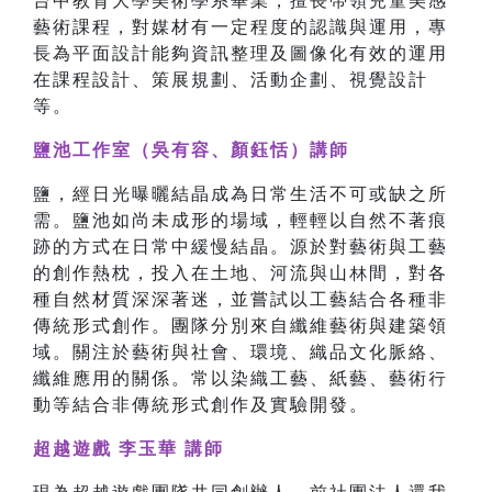
台中教育大學美術學系畢業，擅長帶領兒童美感
藝術課程，對媒材有一定程度的認識與運用，專
長為平面設計能夠資訊整理及圖像化有效的運用
在課程設計、策展規劃、活動企劃、視覺設計
等。
鹽池工作室（吳有容、顏鈺恬）講師
鹽，經⽇光曝曬結晶成為⽇常生活不可或缺之所
需。鹽池如尚未成形的場域，輕輕以⾃然不著痕
跡的⽅式在日常中緩慢結晶。源於對藝術與工藝
的創作熱枕，投入在⼟地、河流與⼭林間，對各
種⾃然材質深深著迷，並嘗試以⼯藝結合各種非
傳統形式創作。團隊分別來⾃纖維藝術與建築領
域。關注於藝術與社會、環境、織品⽂化脈絡、
纖維應⽤的關係。常以染織工藝、紙藝、藝術行
動等結合非傳統形式創作及實驗開發。
超越遊戲 李玉華 講師