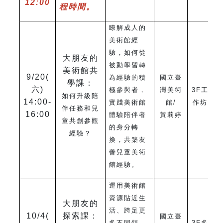
12:00
程時間。
瞭解成人的
美術館經
驗，如何從
大朋友的
被動學習轉
美術館共
9/20(
為經驗的積
國立臺
學課：
六)
極參與者，
灣美術
3F
工
如何升級陪
14:00-
實踐美術館
館/
作坊
伴任務和兒
16:00
體驗陪伴者
黃莉婷
童共創參觀
的身分轉
經驗？
換，共築友
善兒童美術
館經驗。
運用美術館
資源貼近生
大朋友的
活、跨足更
10/4(
探索課：
國立臺
多不同領
3F
多