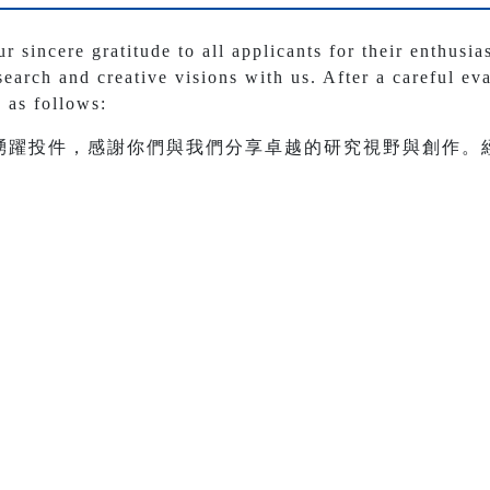
 sincere gratitude to all applicants for their enthusias
earch and creative visions with us. After a careful eva
d as follows:
踴躍投件，感謝你們與我們分享卓越的研究視野與創作。