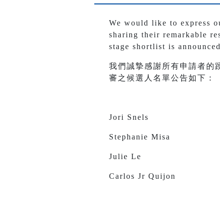
We would like to express our
sharing their remarkable res
stage shortlist is announce
我們誠摯感謝所有申請者的
審之候選人名單公告如下：
Jori Snels
Stephanie Misa
Julie Le
Carlos Jr Quijon