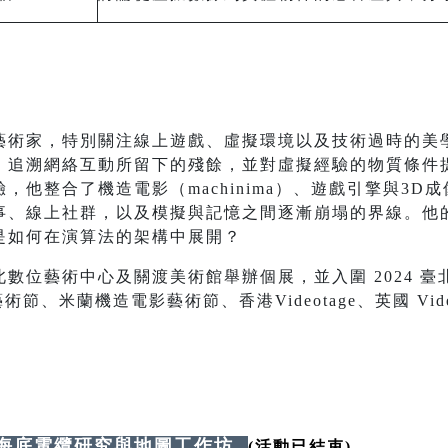
藝術家，特別關注線上遊戲、虛擬環境以及技術過時的美
，追溯網絡互動所留下的殘餘，並對虛擬經驗的物質條件
，他整合了機造電影（machinima）、遊戲引擎與3D
事、線上社群，以及模擬與記憶之間逐漸崩塌的界線。他
是如何在演算法的架構中展開？
數位藝術中心及關渡美術館舉辦個展，並入圍 2024 
數位藝術節、米蘭機造電影藝術節、香港Videotage、英國 Vi
。
：海底電纜研究與地圖工作坊
(活動已結束)