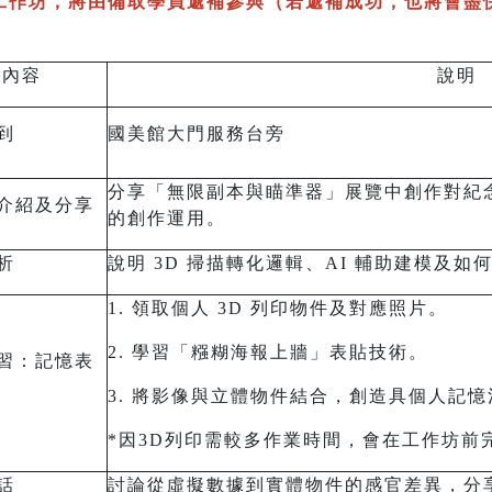
作坊，將由備取學員遞補參與（若遞補成功，也將會盡快e
內容
說明
報到
國美館大門服務台旁
分享「無限副本與瞄準器」展覽中創作對紀念
介紹及分享
的創作運用。
析
說明 3D 掃描轉化邏輯、AI 輔助建模及
1. 領取個人 3D 列印物件及對應照片。
2. 學習「糨糊海報上牆」表貼技術。
習：記憶表
3. 將影像與立體物件結合，創造具個人記
*因3D列印需較多作業時間，會在工作坊前
話
討論從虛擬數據到實體物件的感官差異，分