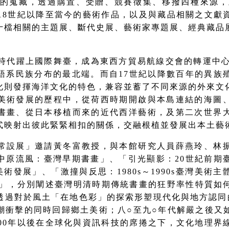
年的蒐藏，透過購置、受贈、競賽徵集、移撥四種來源，至
圍自18世紀以降至當今的藝術作品，以及與藏品相關之文
十檔相關的主題展
、
斷代
史
展
、
藝術家專題展
、經典藏品
時代
躍上國際舞臺，成為東西方貿易航線交會的轉運中心
語系民族分布的最北端。而自17世紀以降數百年的異族
化則發揮海洋文化的特色，兼容並蓄了不同來源的外來文
美術發展的歷程中，從荷西時期開啟與本島連結的海圖
書畫、從日本移植而來的近代西洋藝術，及第二次世界
式映射出彼此緊緊相扣的關係，交融根植並發展出本土藝
常設展」
邀請黃冬富教授，與本館研究人員薛燕玲、林
中原流風：臺灣早期書畫
」、「
引光顯影：20世紀前期
灣美術發展
」、「
激撞與反思：1980s～1990s臺灣美術
」，分別闡述臺灣明清時期傳統書畫的狂野率性特質如
透過對於風土「在地色彩」的探索形塑現代化與地方認同
潮衝擊的同時回歸鄉土美術
；
八○至九○年代解嚴之後又
00
年以後在全球化與資訊科技的席捲之下，文化地理界