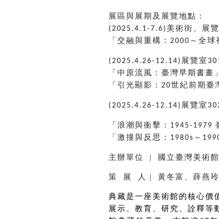
展區與展期及展覽地點：
美術街、展
(2025.4.1-7.6)
「交融與重構：
～全球
2000
展覽室
(2025.4.26-12.14)
30
「中原流風：臺灣早期書畫
「引光顯影：
世紀前期臺
20
展覽室
(2025.4.26-12.14)
30
「浪潮與衝擊：
1945-1979
「激撞與反思：
～
1980s
199
主辦單位 | 國立臺灣美術
策 展 人 |
黃冬富、薛燕
典藏是一座美術館的核心價
展示
、教育、研究、詮釋等