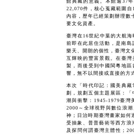
館典藏的意義。
本館逾37
22,070件，核心蒐藏範
內容，歷年已經策劃辦理數
要文化資產。
臺灣在16世紀中葉的
大航海
前即在此居住活動，是南島
樂天、開朗的個性，臺灣文
互輝映的豐富景觀。在臺灣
製，而後
受到中國閩粵地區
響，無不以間接或直接的方
本次「時代印記：國美典藏
劃，規劃五個主題展區：「
潮與衝擊：1945-1979臺
2000～全球視野與數位浪潮
神；日治時期臺灣畫家如何
受抽象、普普藝術等西方浪
及探問何謂臺灣主體性
；
20