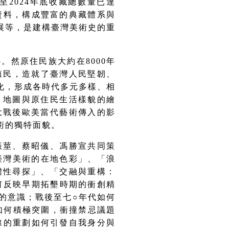
2024年底收藏總數量已達
獻資料，構成豐富的典藏體系與
展
等，是建構臺灣美術史的重
。然原住民族大約在8000年
殖民，造就了臺灣人民堅韌、
化，形成各時代多元多樣、相
、地圖與
原住民生活樣貌的繪
大戰後歐美當代藝術傳入的影
術的獨特面貌。
振莖、蔡昭儀、馮勝宣共同策
臺灣美術的在地色彩
」、「
浪
主體性尋探
」、「
交融與重構：
何反映早期拓墾時期的衝創精
的意識；戰後至七
○年代
如何
如何積極突圍，衝撞禁忌議題
線的重劃如何引發自我身分與