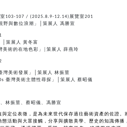
覽室
展覽室
103-107 / (2025.8.9-12.14)
201
視野與數位浪潮」│策展人
馮勝宣
1
」│策展人
黃冬富
灣美術的在地色彩」
策展人
薛燕玲
│
2
臺灣美術發展」│策展人
林振莖
臺灣美術主體性尋探」│策展人
蔡昭儀
0s
館
玲、林振莖、蔡昭儀、馮勝宣
值與定位表徵，是為未來世代保存過往藝術資產的佐證。
動態活動與大眾接觸，分享與擴散美學、歷史的知識傳播