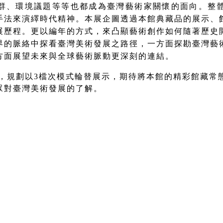
群、環境議題等等也都成為臺灣藝術家關懷的面向。整
手法來演繹時代精神。本展企
圖
透過本館典藏品的展示、
展歷程。更以編年的方式，來凸顯藝術創作如何隨著歷史
界的脈絡中探看臺灣美術發展之路徑
，一方面探勘臺灣藝
方面展望未來與全球藝術脈動更深刻的連結。
，
規劃
以3檔次
模式輪替展示，期待將本館的精彩館藏常
並促進觀眾對臺灣美術發展的了解。